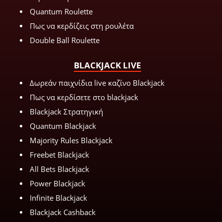
Quantum Roulette
Πως να κερδίζεις στη ρουλέτα
Double Ball Roulette
BLACKJACK LIVE
Δωρεάν παιχνίδια live καζίνο Blackjack
Πως να κερδίσετε στο blackjack
Blackjack Στρατηγική
Quantum Blackjack
Majority Rules Blackjack
Freebet Blackjack
All Bets Blackjack
Power Blackjack
Infinite Blackjack
Blackjack Cashback