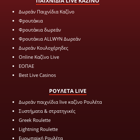
ΠΑΙΧΝΙΔΙΑ LIVE ΚΑΖΙΝΟ
Δωρεάν Παιχνίδια Καζίνο
Φρουτάκια
Φρουτάκια δωρεάν
Φρουτάκια ALLWYN Δωρεάν
Δωρεάν Κουλοχέρηδες
Online Καζίνο Live
ΕΟΠΑΕ
Best Live Casinos
ΡΟΥΛΕΤΑ LIVE
Δωρεάν παιχνίδια live καζίνο Ρουλέτα
Συστήματα & στρατηγικές
Greek Roulette
Lightning Roulette
Ευρωπαϊκή Ρουλέτα