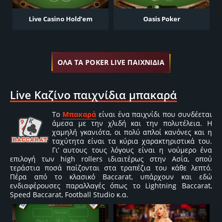
Live Casino Hold’em
Oasis Poker
ΟΛΑ ΤΑ POKER LIVE ΠΑΙΧΝΙΔΙΑ
Live Καζίνο παιχνίδια μπακαρά
Το
Μπακαρά
είναι ένα παιχνίδι που συνδέεται
άμεσα με την χλιδή και την πολυτέλεια. Η
χαμηλή γκανιότα, οι πολύ απλοί κανόνες και η
ταχύτητα είναι τα κύρια χαρακτηριστικά του.
Γι’ αυτους τους λόγους είναι η νούμερο ένα
επιλογή των high rollers ιδιαιτέρως στην Ασία, οπού
τεράστια ποσά παίζονται στα τραπέζια του κάθε λεπτό.
Πέρα από το κλασικό Baccarat, υπάρχουν και εδώ
ενδιαφέρουσες παραλλαγές όπως το Lightning Baccarat,
Speed Baccarat, Football Studio κ.α.