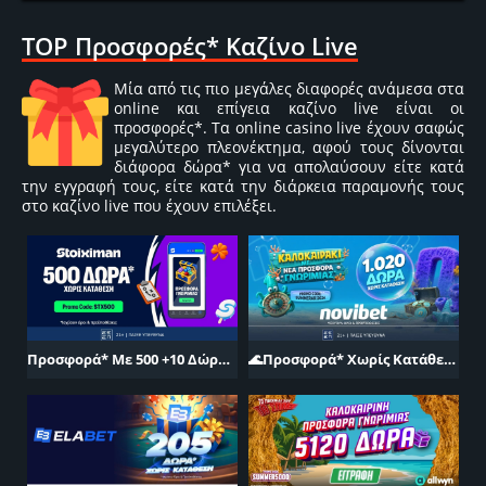
TOP Προσφορές* Καζίνο Live
Μία από τις πιο μεγάλες διαφορές ανάμεσα στα
online και επίγεια καζίνο live είναι οι
προσφορές*. Τα online casino live έχουν σαφώς
μεγαλύτερο πλεονέκτημα, αφού τους δίνονται
διάφορα δώρα* για να απολαύσουν είτε κατά
την εγγραφή τους, είτε κατά την διάρκεια παραμονής τους
στο καζίνο live που έχουν επιλέξει.
Προσφορά* Με 500 +10 Δώρα* Χωρίς Κατάθεση*⭐
🌊Προσφορά* Χωρίς Κατάθεση* Για Το SUMMERAKI2026 (από Τη Novibet)