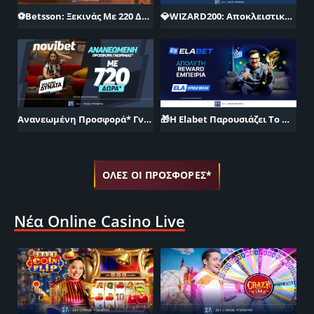
⚽Betsson: Ξεκινάς Με 220 Δώρα* Χωρίς Κατάθεση + Ένα Γύρισμα Στον Τροχό🏆
💎WIZARD200: Αποκλειστική Προσφορά* Γνωριμίας Χωρίς Κατάθεση🧙
Ανανεωμένη Προσφορά* Γνωριμίας Με 720 Δώρα* Από Τη Novibet!🔥
🎁Η Εlabet Παρουσιάζει Το Νέο Της Κατάστημα Ανταμοιβών Και Αναβαθμίζει Την Εμπειρία Του Παιχνιδιού
ΟΛΕΣ ΟΙ ΠΡΟΣΦΟΡΕΣ*
Νέα Online Casino Live