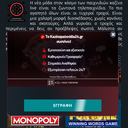
Η νέα μόδα στον κόσμο των παιχνιδιών καζίνο
live είναι τα ζωντανά τηλεπαιχνίδια. Το πιο
αγαπητό όλων είναι οι τυχεροί τροχοί. Είναι
μια χαλαρή μορφή διασκέδασης, χωρίς κανόνες
και σκοτούρες. Απλά γυρνάει ο τροχός και
περιμένεις να δεις αν προέβλεψες σωστά. Μάλιστα αν
σταθείς τυχερός έχεις την ευκαιρία να πετύχεις τους
τεράστιους πολλαπλασιαστές που υπάρχουν σε κάθε
παιχνίδι! Δοκίμασε λοιπόν τους συναρπαστικούς τροχούς
Monopoly Live, Crazy Time και Dream Catcher!
Dream Catcher
Crazy Time Live
ΕΓΓΡΑΦΗ