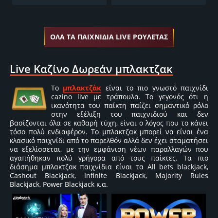
ΟΛΑ ΤΑ ΠΑΙΧΝΙΔΙΑ LIVE ΡΟΥΛΕΤΑΣ
Live Καζίνο Δωρεάν μπλακτζακ
Το
μπλακτζάκ
είναι το πιο γνωστό παιχνίδι
cazino live με τράπουλα. Το γεγονός ότι η
ικανότητα του παίκτη παίζει σημαντικό ρόλο
στην εξέλιξη του παιχνιδιού και δεν
βασίζονται όλα σε καθαρή τύχη, είναι ο λόγος που το κάνει
τόσο πολύ ενδιαφέρον. Το μπλακτζακ μπορεί να είναι ένα
κλασικό παιχνίδι από το παρελθόν αλλά δεν έχει σταματήσει
να εξελίσσεται, με την εμφάνιση νέων παραλλαγών που
αγαπήθηκαν πολύ γρήγορα από τους παίκτες. Τα πιο
διάσημα μπλακτζακ παιχνίδια είναι τα All bets blackjack,
Cashout Blackjack, Infinite Blackjack, Majority Rules
Blackjack, Power Blackjack κ.α.