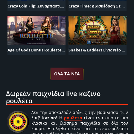
Crazy Coin Flip: Συναρπαστικό Παιχνίδι Από Την Evolution (7/8)
Crazy Time: Διασκέδαση Σε Άλλο Επίπεδο Στο Live Casino Της Novibet
Age Of Gods Bonus Roulette: Παιχνίδι Με… Θεϊκή Ρουλέτα
Snakes & Ladders Live: Νέο Πρωτοποριακό Game Show Από Την Pragmatic Play
ΌΛΑ ΤΑ ΝΕΑ
Δωρεάν παιχνίδια live καζινο
ρουλέτα
Δεν την αποκαλούν αδίκως την βασίλισσα των
λαιβ
kazino
! Η
ρουλέτα
είναι ένα από τα πιο
κλασικά και διάσημα παιχνίδια σε όλο τον
κόσμο. Η αλήθεια είναι ότι τα δευτερόλεπτα
που η μπίλια περιστρέφεται πάνω στον τροχό