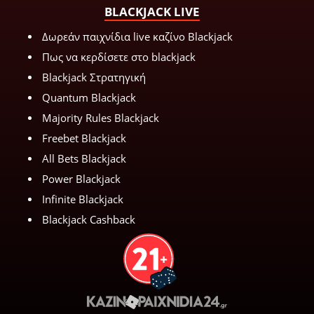
BLACKJACK LIVE
Δωρεάν παιχνίδια live καζίνο Blackjack
Πως να κερδίσετε στο blackjack
Blackjack Στρατηγική
Quantum Blackjack
Majority Rules Blackjack
Freebet Blackjack
All Bets Blackjack
Power Blackjack
Infinite Blackjack
Blackjack Cashback