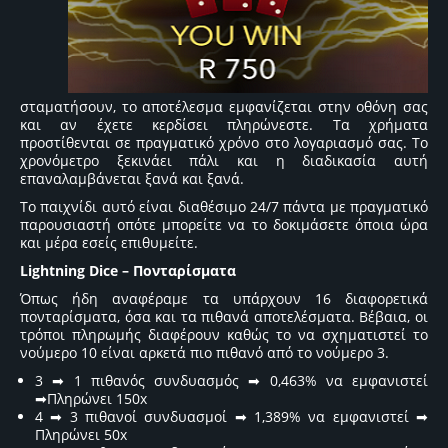
σταματήσουν, το αποτέλεσμα εμφανίζεται στην οθόνη σας
και αν έχετε κερδίσει πληρώνεστε. Τα χρήματα
προστίθενται σε πραγματικό χρόνο στο λογαριασμό σας. Το
χρονόμετρο ξεκινάει πάλι και η διαδικασία αυτή
επαναλαμβάνεται ξανά και ξανά.
Το παιχνίδι αυτό είναι διαθέσιμο 24/7 πάντα με πραγματικό
παρουσιαστή οπότε μπορείτε να το δοκιμάσετε όποια ώρα
και μέρα εσείς επιθυμείτε.
Lightning Dice – Πονταρίσματα
Όπως ήδη αναφέραμε τα υπάρχουν 16 διαφορετικά
πονταρίσματα, όσα και τα πιθανά αποτελέσματα. Βέβαια, οι
τρόποι πληρωμής διαφέρουν καθώς το να σχηματιστεί το
νούμερο 10 είναι αρκετά πιο πιθανό από το νούμερο 3.
3 ➡ 1 πιθανός συνδυασμός ➡ 0,463% να εμφανιστεί
➡Πληρώνει 150x
4 ➡ 3 πιθανοί συνδυασμοί ➡ 1,389% να εμφανιστεί ➡
Πληρώνει 50x