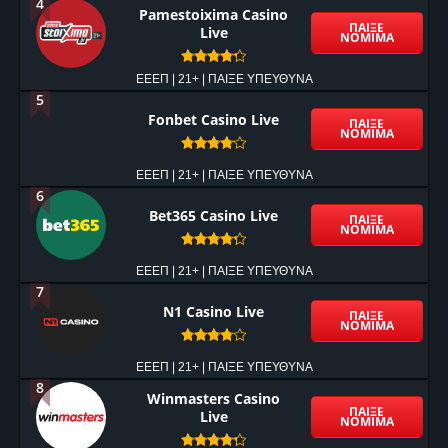
4
Pamestoixima Casino
ΠΑΙΞΕ
Live
ΝΟΜΙΜΑ
ΕΕΕΠ | 21+ | ΠΑΙΞΕ ΥΠΕΥΘΥΝΑ
5
Fonbet Casino Live
ΠΑΙΞΕ
ΝΟΜΙΜΑ
ΕΕΕΠ | 21+ | ΠΑΙΞΕ ΥΠΕΥΘΥΝΑ
6
Bet365 Casino Live
ΠΑΙΞΕ
ΝΟΜΙΜΑ
ΕΕΕΠ | 21+ | ΠΑΙΞΕ ΥΠΕΥΘΥΝΑ
7
N1 Casino Live
ΠΑΙΞΕ
ΝΟΜΙΜΑ
ΕΕΕΠ | 21+ | ΠΑΙΞΕ ΥΠΕΥΘΥΝΑ
8
Winmasters Casino
ΠΑΙΞΕ
Live
ΝΟΜΙΜΑ