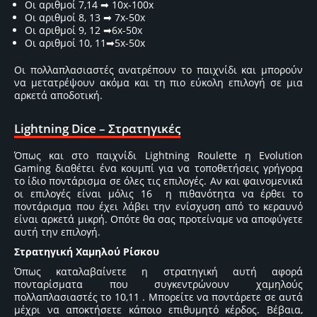
Οι αριθμοί 7,14 ➡ 10x-100x
Οι αριθμοί 8, 13 ➡ 7x-50x
Οι αριθμοί 9, 12 ➡6x-50x
Οι αριθμοί 10, 11➡5x-50x
Οι πολλαπλασιαστές ανατρέπουν το παιχνίδι και μπορούν
να μετατρέψουν ακόμα και τη πιο εύκολη επιλογή σε μια
αρκετά αποδοτική.
Lightning Dice – Στρατηγικές
Όπως και στο παιχνίδι Lightning Roulette η Evolution
Gaming διαθέτει ένα κουμπί για να τοποθετήσεις γρήγορα
το ίδιο ποντάρισμα σε όλες τις επιλογές. Αν και φαινομενικά
οι επιλογές είναι μόλις 16 η πιθανότητα να έρθει το
ποντάρισμα που έχει λάβει την ενίσχυση από το κεραυνό
είναι αρκετά μικρή. Οπότε θα σας προτείναμε να αποφύγετε
αυτή την επιλογή.
Στρατηγική Χαμηλού Ρίσκου
Όπως καταλαβαίνετε η στρατηγική αυτή αφορά
πονταρίσματα που συγκεντρώνουν χαμηλούς
πολλαπλασιαστές το 10,11 . Μπορείτε να ποντάρετε σε αυτά
μέχρι να αποκτήσετε κάποιο επιθυμητό κέρδος. Βέβαια,