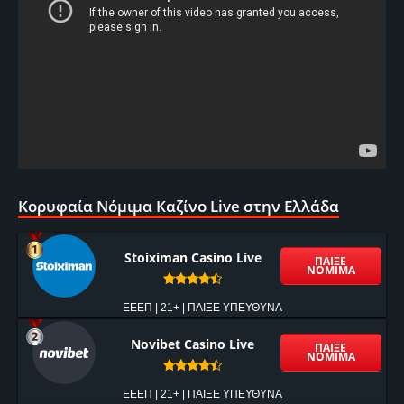
Κορυφαία Νόμιμα Καζίνο Live στην Ελλάδα
Stoiximan Casino Live
ΠΑΙΞΕ
ΝΟΜΙΜΑ
ΕΕΕΠ | 21+ | ΠΑΙΞΕ ΥΠΕΥΘΥΝΑ
Novibet Casino Live
ΠΑΙΞΕ
ΝΟΜΙΜΑ
ΕΕΕΠ | 21+ | ΠΑΙΞΕ ΥΠΕΥΘΥΝΑ