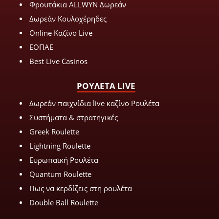
Φρουτάκια ALLWYN Δωρεάν
Δωρεάν Κουλοχέρηδες
Online Καζίνο Live
ΕΟΠΑΕ
Best Live Casinos
ΡΟΥΛΕΤΑ LIVE
Δωρεάν παιχνίδια live καζίνο Ρουλέτα
Συστήματα & στρατηγικές
Greek Roulette
Lightning Roulette
Ευρωπαϊκή Ρουλέτα
Quantum Roulette
Πως να κερδίζεις στη ρουλέτα
Double Ball Roulette