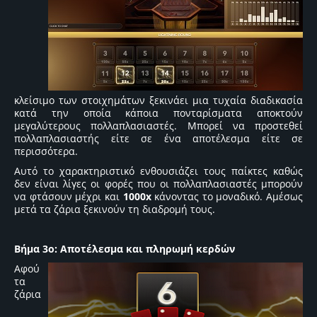
κλείσιμο των στοιχημάτων ξεκινάει μια τυχαία διαδικασία
κατά την οποία κάποια πονταρίσματα αποκτούν
μεγαλύτερους πολλαπλασιαστές. Μπορεί να προστεθεί
πολλαπλασιαστής είτε σε ένα αποτέλεσμα είτε σε
περισσότερα.
Αυτό το χαρακτηριστικό ενθουσιάζει τους παίκτες καθώς
δεν είναι λίγες οι φορές που οι πολλαπλασιαστές μπορούν
να φτάσουν μέχρι και
1000x
κάνοντας το μοναδικό. Αμέσως
μετά τα ζάρια ξεκινούν τη διαδρομή τους.
Βήμα 3ο: Αποτέλεσμα και πληρωμή κερδών
Αφού
τα
ζάρια