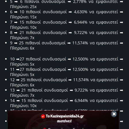
5 ➡ 6 πιθανοι συνδυασμοί ➡ 2,778% να εμφανιστεί ➡
Πληρώνει 25x
6 ➡ 10 πιθανοί συνδυασμοί ➡ 4,630% να εμφανιστεί ➡
Πληρώνει 15x
7 ➡ 15 πιθανοί συνδυασμοί ➡ 6,944% να εμφανιστεί ➡
Πληρώνει 10x
8 ➡ 21 πιθανοί συνδυασμοί ➡ 9,722% να εμφανιστεί ➡
Πληρώνει 7x
9 ➡ 25 πιθανοί συνδυασμοί ➡ 11,574% να εμφανιστεί ➡
Πληρώνει 6x
10 ➡27 πιθανοί συνδυασμοί ➡ 12,500% να εμφανιστεί ➡
Πληρώνει 5x
11 ➡27 πιθανοί συνδυασμοί ➡ 12,500% να εμφανιστεί ➡
Πληρώνει 5x
12 ➡ 25 πιθανοί συνδυασμοί ➡ 11,574% να εμφανιστεί ➡
Πληρώνει 6x
13 ➡ 21 πιθανοί συνδυασμοί ➡ 9,722% να εμφανιστεί ➡
Πληρώνει 7x
14 ➡ 15 πιθανοί συνδυασμοί ➡ 6,944% να εμφανιστεί ➡
Πληρώνει 10x
15 ➡ 10 πιθανοί συνδυασμοί ➡ 4,630% να εμφανιστεί ➡
Πληρώνει 15x
16 ➡ 6 πιθανοι συνδυασμοί ➡ 2,778% να εμφανιστεί ➡
Πληρώνει 25x