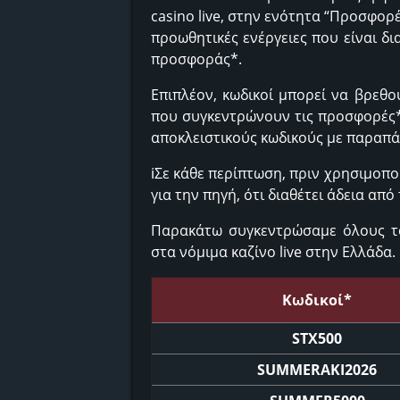
casino live, στην ενότητα “Προσφορέ
προωθητικές ενέργειες που είναι δι
προσφοράς*.
Επιπλέον, κωδικοί μπορεί να βρεθού
που συγκεντρώνουν τις προσφορές* 
αποκλειστικούς κωδικούς με παραπά
ℹ️Σε κάθε περίπτωση, πριν χρησιμοπο
για την πηγή, ότι διαθέτει άδεια από
Παρακάτω συγκεντρώσαμε όλους τ
στα νόμιμα καζίνο live στην Ελλάδα.
Κωδικοί
*
STX500
SUMMERAKI2026