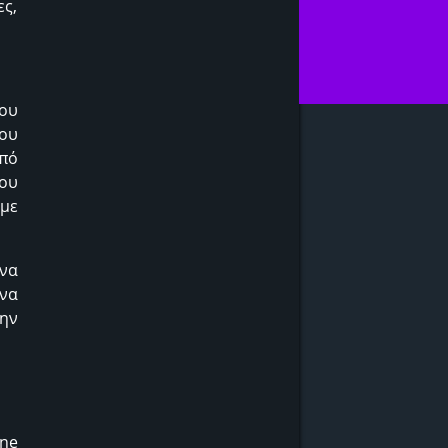
ες,
που
ου
πό
ου
 με
 να
 να
την
ine