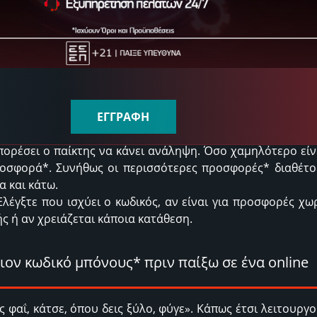
τι χρησιμοποιείτε το promo code όπως
ελέγξετε αν ο κωδικός είναι ενεργός και
ρι να τον χησιμοποιήσετε.
 να διαβάζετε τους όρους της προσφοράς*, καθώς εκεί
τον χρόνο εξαργύρωσης, μέγιστο όριο κερδών αλλά και π
ΕΓΓΡΑΦΗ
ματος):
Το wagering δείχνει πόσες φορές πρέπει να παιχτ
μπορέσει ο παίκτης να κάνει ανάληψη. Όσο χαμηλότερο είν
ροσφορά*. Συνήθως οι περισσότερες προσφορές* διαθέτ
α και κάτω.
Ελέγξτε που ισχύει ο κωδικός, αν είναι για προσφορές χω
 ή αν χρειάζεται κάποια κατάθεση.
ιον κωδικό μπόνους* πριν παίξω σε ένα online
ς φαΐ, κάτσε, όπου δεις ξύλο, φύγε». Κάπως έτσι λειτουργ