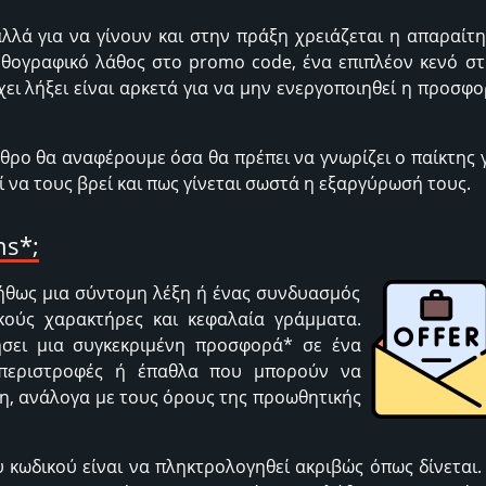
λλά για να γίνουν και στην πράξη χρειάζεται η απαραίτ
ρθογραφικό λάθος στο promo code, ένα επιπλέον κενό σ
ει λήξει είναι αρκετά για να μην ενεργοποιηθεί η προσφ
θρο θα αναφέρουμε όσα θα πρέπει να γνωρίζει ο παίκτης 
ί να τους βρεί και πως γίνεται σωστά η εξαργύρωσή τους.
ns*;
υνήθως μια σύντομη λέξη ή ένας συνδυασμός
κούς χαρακτήρες και κεφαλαία γράμματα.
ιήσει μια συγκεκριμένη προσφορά* σε ένα
ν περιστροφές ή έπαθλα που μπορούν να
η, ανάλογα με τους όρους της προωθητικής
κωδικού είναι να πληκτρολογηθεί ακριβώς όπως δίνεται. 