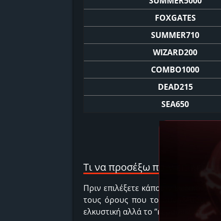
SUMMER5000
FOXGATES
SUMMER710
WIZARD200
COMBO1000
DEAD215
SEA650
Τι να προσέξω πριν επιλέξω 
Πριν επιλέξετε κάποιον κωδικό free 
τους όρους που το συνοδεύουν, γι
ελκυστική αλλά το ”κερασάκι στην τ