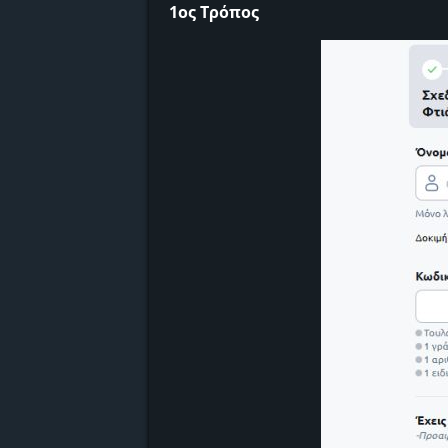
1ος Τρόπος