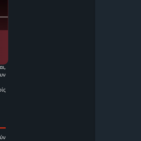
 θα
οιά
ούν
αι,
ουν
ρίς
ούν