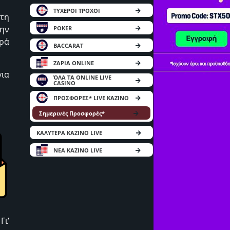
ΤΥΧΕΡΟΙ ΤΡΟΧΟΙ
ητη
την
POKER
ορά
BACCARAT
ΖΑΡΙΑ ONLINE
για
ΌΛΑ ΤΑ ONLINE LIVE
CASINO
ΠΡΟΣΦΟΡΕΣ* LIVE ΚΑΖΙΝΟ
Σημερινές Προσφορές*
KΑΛΥΤΕΡΑ ΚΑΖΙΝΟ LIVE
ΝΕΑ ΚΑΖΙΝΟ LIVE
Γι’