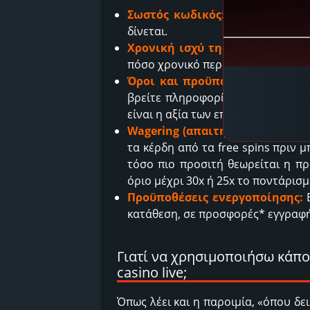
Σωστός κωδικός:
Βεβαιωθείτε ό
δίνεται.
Χρονική ισχύ της προσφοράς
*
:
πόσο χρονικό περιθώριο έχετε μέχ
Όροι και προϋποθέσεις
*
:
Πάντα
βρείτε πληροφορίες σχετικές με 
είναι η αξία των επάθλων.
Wagering (απαιτήσεις τζιραρίσ
τα κέρδη από τα free spins πριν 
τόσο πιο προσιτή θεωρείται η π
όριο μέχρι 30x ή 25x το ποντάρισμ
Προϋποθέσεις ενεργοποίησης:
κατάθεση, σε προσφορές* εγγραφής
Γιατί να χρησιμοποιήσω κάπο
casino live;
Όπως λέει και η παροιμία, «όπου δει