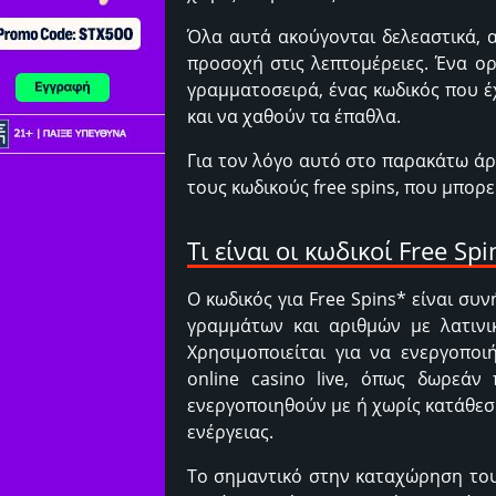
Όλα αυτά ακούγονται δελεαστικά, α
προσοχή στις λεπτομέρειες. Ένα ο
γραμματοσειρά, ένας κωδικός που έχ
και να χαθούν τα έπαθλα.
Για τον λόγο αυτό στο παρακάτω άρ
τους κωδικούς free spins, που μπορε
Τι είναι οι κωδικοί Free Spi
Ο κωδικός για Free Spins* είναι σ
γραμμάτων και αριθμών με λατινι
Χρησιμοποιείται για να ενεργοπο
online casino live, όπως δωρεά
ενεργοποιηθούν με ή χωρίς κατάθεσ
ενέργειας.
Το σημαντικό στην καταχώρηση του 