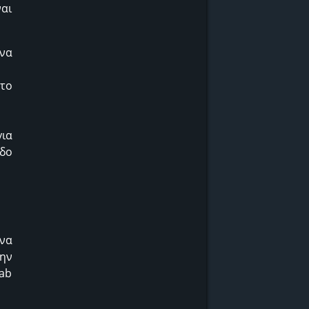
ναι
να
 το
για
οδο
 να
την
ab