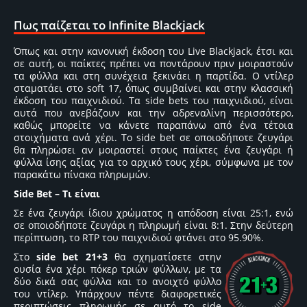
Πως παίζεται το Infinite Blackjack
Όπως και στην κανονική έκδοση του Live Blackjack, έτσι και
σε αυτή, οι παίκτες πρέπει να ποντάρουν πριν μοιραστούν
τα φύλλα και στη συνέχεια ξεκινάει η παρτίδα. Ο ντίλερ
σταματάει στο soft 17, όπως συμβαίνει και στην κλασσική
έκδοση του παιχνιδιού. Τα side bets του παιχνιδιού, είναι
αυτά που ανεβάζουν και την αδρεναλίνη περισσότερο,
καθώς μπορείτε να κάνετε παραπάνω από ένα τέτοια
στοιχήματα ανά χέρι. Το side bet σε οποιοδήποτε ζευγάρι
θα πληρώσει αν μοιραστεί στους παίκτες ένα ζευγάρι ή
φύλλα ίσης αξίας για το αρχικό τους χέρι, σύμφωνα με τον
παρακάτω πίνακα πληρωμών.
Side Bet – Τι είναι
Σε ένα ζευγάρι ίδιου χρώματος η απόδοση είναι 25:1, ενώ
σε οποιοδήποτε ζευγάρι η πληρωμή είναι 8:1. Στην δεύτερη
περίπτωση, το RTP του παιχνιδιού φτάνει στο 95.90%.
Στο
side bet 21+3
θα σχηματίσετε στην
ουσία ένα χέρι πόκερ τριών φύλλων, με τα
δύο δικά σας φύλλα και το ανοιχτό φύλλο
του ντίλερ. Υπάρχουν πέντε διαφορετικές
περιπτώσεις πληρωμής σε αυτό το side