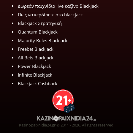
Δωρεάν παιχνίδια live καζίνο Blackjack
Πως να κερδίσετε στο blackjack
Blackjack Στρατηγική
Quantum Blackjack
Majority Rules Blackjack
Freebet Blackjack
All Bets Blackjack
Power Blackjack
Infinite Blackjack
Blackjack Cashback
Kazinopaixnidia24.gr © 2011 - 2026. All rights reserved!