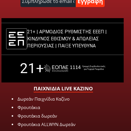
21+ | ΑΡΜΟΔΙΟΣ ΡΥΘΜΙΣΤΗΣ ΕΕΕΠ |
ΚΙΝΔΥΝΟΣ ΕΘΙΣΜΟΥ & ΑΠΩΛΕΙΑΣ
ΠΕΡΙΟΥΣΙΑΣ |
ΠΑΙΞΕ ΥΠΕΥΘΥΝΑ
21+
ΠΑΙΧΝΙΔΙΑ LIVE ΚΑΖΙΝΟ
Δωρεάν Παιχνίδια Καζίνο
Φρουτάκια
Φρουτάκια δωρεάν
Φρουτάκια ALLWYN Δωρεάν