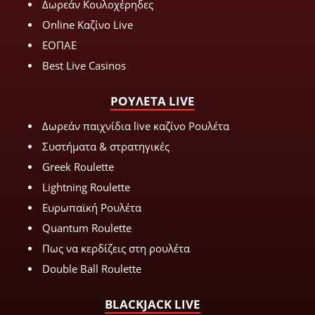
Δωρεάν Κουλοχέρηδες
Online Καζίνο Live
ΕΟΠΑΕ
Best Live Casinos
ΡΟΥΛΕΤΑ LIVE
Δωρεάν παιχνίδια live καζίνο Ρουλέτα
Συστήματα & στρατηγικές
Greek Roulette
Lightning Roulette
Ευρωπαϊκή Ρουλέτα
Quantum Roulette
Πως να κερδίζεις στη ρουλέτα
Double Ball Roulette
BLACKJACK LIVE