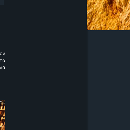
τον
 το
 να