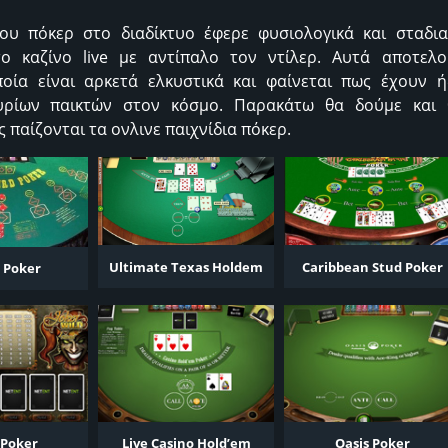
υ πόκερ στο διαδίκτυο έφερε φυσιολογικά και σταδια
ο καζίνο live με αντίπαλο τον ντίλερ. Αυτά αποτελο
ποία είναι αρκετά ελκυστικά και φαίνεται πως έχουν ή
μυρίων παικτών στον κόσμο. Παρακάτω θα δούμε και 
 παίζονται τα ονλινε παιχνίδια πόκερ.
Ultimate Texas Holdem
Caribbean Stud Poker
d Poker
 Poker
Live Casino Hold’em
Oasis Poker