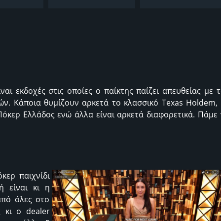
ναι εκδοχές στις οποίες ο παίκτης παίζει απευθείας με 
τών. Κάποια θυμίζουν αρκετά το κλασσικό Texas Holdem,
Πόκερ Ελλάδος ενώ άλλα είναι αρκετά διαφορετικά. Πάμε
κερ παιχνίδι
ή είναι κι η
από όλες στο
 κι ο dealer