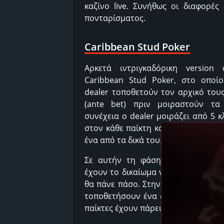
καζίνο live. Συνήθως οι διαφορέ
πονταρίσματος.
Caribbean Stud Poker
Αρκετά ιντριγκαδόρικη version 
Caribbean Stud Poker, στο οποίο
dealer τοποθετούν τον αρχικό του
(ante bet) πριν μοιραστούν τα
συνέχεια ο dealer μοιράζει από 5 
στον κάθε παίκτη και στον εαυτό το
ένα από τα δικά του.
Σε αυτήν τη φάση του παιχνιδιού
έχουν το δικαίωμα να δουν το χέρι
θα πάνε πάσο. Στην περίπτωση του 
τοποθετήσουν ένα διπλάσιο ποντάρι
παίκτες έχουν πάρει τις αποφάσεις τ