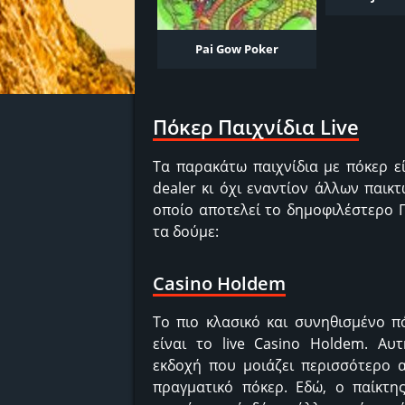
Pai Gow Poker
Πόκερ Παιχνίδια Live
Τα παρακάτω παιχνίδια με πόκερ εί
dealer κι όχι εναντίον άλλων παικ
οποίο αποτελεί το δημοφιλέστερο 
τα δούμε:
Casino Holdem
Το πιο κλασικό και συνηθισμένο πό
είναι το live Casino Holdem. Αυτ
εκδοχή που μοιάζει περισσότερο 
πραγματικό πόκερ. Εδώ, ο παίκτης