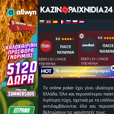
9.0
8.6
ΠΑΙΞΕ
ΠΑΙΞΕ
ΝΟΜΙΜ
ΝΟΜΙΜΑ
ΕΕΕΠ | 21+ | ΠΑΙΞΕ
ΕΕΕΠ | 21+ | ΠΑΙΞΕ
ΥΠΕΥΘΥΝΑ
ΥΠΕΥΘΥΝΑ
Το απόλυτο καλωσόρισμα⤵️
Πόκερ Δωρεάν Παιχν
ΕΕΕΠ | 21+ | ΠΑΙΞΕ ΥΠΕΥΘΥΝΑ
Το online poker έχει γίνει ιδιαίτε
Ελλάδα. Όλο και περισσότεροι παίκτε
λιγότερη τύχη, σχετικά με τα υπόλοι
αντιλαμβάνονται όλο και περισσ
βελτιώσουν τις ικανότητές τους.