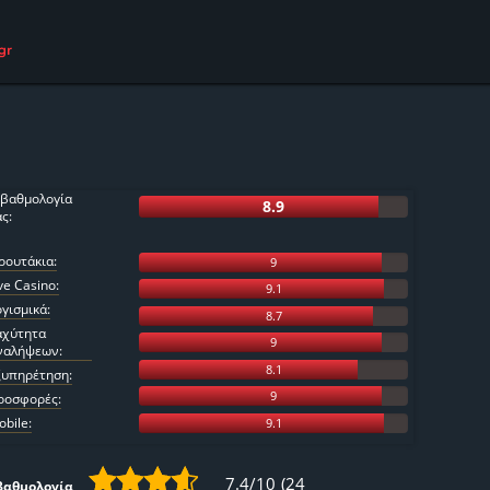
 βαθμολογία
8.9
ς:
ρουτάκια:
9
ve Casino:
9.1
γισμικά:
8.7
αχύτητα
9
ναλήψεων:
8.1
ξυπηρέτηση:
9
ροσφορές:
bile:
9.1
7.4
/10
(
24
βαθμολογία