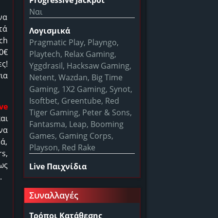
Progressive Jackpot
Ναι
να
τά
Λογισμικά
ch
Pragmatic Play, Playngo,
0€
Playtech, Relax Gaming,
ς!
Yggdrasil, Hacksaw Gaming,
ια
Netent, Wazdan, Big Time
Gaming, 1X2 Gaming, Synot,
Isoftbet, Greentube, Red
ve
Tiger Gaming, Peter & Sons,
αι
Fantasma, Leap, Booming
να
Games, Gaming Corps,
ά,
Playson, Red Rake
s,
ως
Live Παιχνίδια
.
Συναλλαγές
Τρόποι Κατάθεσης