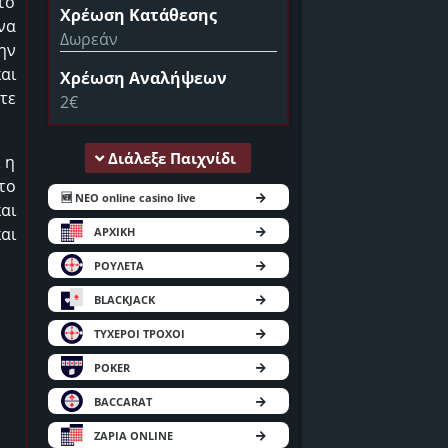
το
Χρέωση Κατάθεσης
να
Δωρεάν
ην
αι
Χρέωση Αναλήψεων
τε
2€
Διάλεξε Παιχνίδι
 η
το
🆕 NEO online casino live
αι
αι
ΑΡΧΙΚΗ
ΡΟΥΛΕΤΑ
BLACKJACK
ΤΥΧΕΡΟΙ ΤΡΟΧΟΙ
POKER
BACCARAT
ΖΑΡΙΑ ONLINE