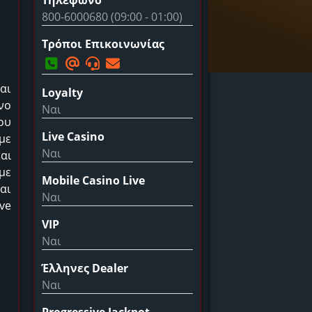
Τηλέφωνο
800-6000680 (09:00 - 01:00)
Τρόποι Επικοινωνίας
αι
Loyalty
νο
Ναι
ου
Live Casino
με
Ναι
αι
με
Mobile Casino Live
αι
Ναι
ve
VIP
Ναι
Έλληνες Dealer
Ναι