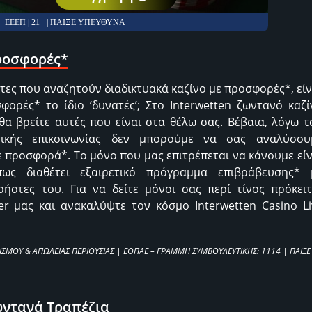
ΕΕΕΠ | 21+ | ΠΑΙΞΕ ΥΠΕΥΘΥΝΑ
Προσφορές*
κτες που αναζητούν διαδικτυακά καζίνο με προσφορές*, είν
ορές* το ίδιο ‘δυνατές’; Στο Interwetten ζωντανό καζί
θα βρείτε αυτές που είναι στα θέλω σας. Βέβαια, λόγω τ
ρικής επικοινωνίας δεν μπορούμε να σας αναλύσου
 προσφορά*. Το μόνο που μας επιτρέπεται να κάνουμε είν
ως διαθέτει εξαιρετικό πρόγραμμα επιβράβευσης* 
ρήστες του. Για να δείτε μόνοι σας περί τίνος πρόκειτ
r μας και ανακαλύψτε τον κόσμο Interwetten Casino Li
ΙΣΜΟΥ & ΑΠΩΛΕΙΑΣ ΠΕΡΙΟΥΣΙΑΣ | ΕΟΠΑΕ – ΓΡΑΜΜΗ ΣΥΜΒΟΥΛΕΥΤΙΚΗΣ: 1114 | ΠΑΙΞΕ
Ζωντανά Τραπέζια