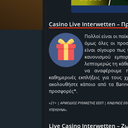
Casino Live Interwetten – 
Πολλοί είναι οι παί
όμως όλες οι προσφ
είναι σίγουρο πως 
κανονισμού εμπο
λεπτομερώς τη κάθε
να αναφέρουμε π
καθημερινές εκπλήξεις για τους χ
ακολουθήστε κάποιο από τα Banne
προσφορές*.
«21+ | ΑΡΜΟΔΙΟΣ ΡΥΘΜΙΣΤΗΣ ΕΕΕΠ | ΚΙΝΔΥΝΟΣ ΕΘ
ΥΠΕΥΘΥΝΑ».
Live Casino Interwetten – 