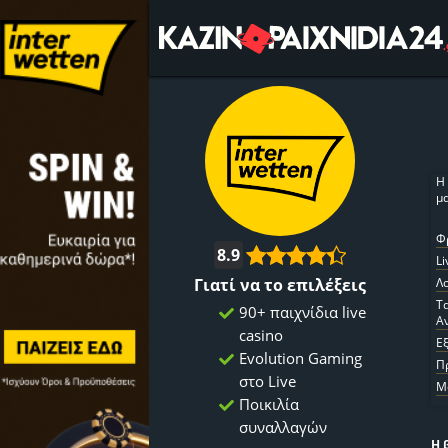
Η
μα
Φ
8.9
Li
Λο
Γιατί να το επιλέξεις
Τ
90+ παιχνίδια live
Α
casino
Ε
Evolution Gaming
Π
στο Live
Mo
Ποικιλία
συναλλαγών
Η 