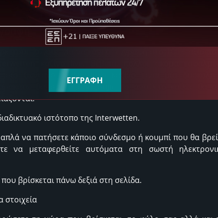
Εγγραφή
αρκετούς λόγους για να κάνετε εγγραφή στο 100% αξιόπισ
nterwetten καζίνο live. Βέβαια, πολλοί ακόμα εσφαλμέ
ποιο ζωντανό διαδικτυακό καζίνο είναι μια δύσκολη
ΕΓΓΡΑΦΗ
παρακάτω θα σας αποδείξουμε το αντίθετο καθώς θα σ
ιάζονται.
ιαδικτυακό ιστότοπο της Interwetten.
 απλά να πατήσετε κάποιο σύνδεσμο ή κουμπί που θα βρεί
στε να μεταφερθείτε αυτόματα στη σωστή ηλεκτρονι
που βρίσκεται πάνω δεξιά στη σελίδα.
 στοιχεία