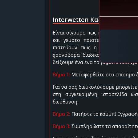
Interwetten Καζίνο Live – 
Είναι σίγουρο πως ήδη έχετε βρει 
και γεμάτο ποιοτικές επιλογές I
πιστεύουν πως η εγγραφή σε κά
χρονοβόρα διαδικασία. Ακριβώς 
δείξουμε ένα ένα τα βήματα που χρε
Βήμα 1:
Μεταφερθείτε στο επίσημο δ
Για να σας διευκολύνουμε μπορείτε
στη συγκεκριμένη ιστοσελίδα ώ
διεύθυνση.
Βήμα 2:
Πατήστε το κουμπί Εγγραφή 
Βήμα 3:
Συμπληρώστε τα απαραίτητα