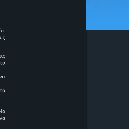
:
ίο.
ους
εις
 το
 να
 το
οίο
 να