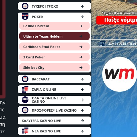
ΤΥΧΕΡΟΙ ΤΡΟΧΟΙ
POKER
Casino Hold'em
Ultimate Texas Holdem
Caribbean Stud Poker
3 Card Poker
Side bet City
BACCARAT
ΖΑΡΙΑ ONLINE
ΌΛΑ ΤΑ ONLINE LIVE
την
CASINO
ας.
ΠΡΟΣΦΟΡΕΣ* LIVE ΚΑΖΙΝΟ
σμα
KΑΛΥΤΕΡΑ ΚΑΖΙΝΟ LIVE
άση
ίτε
ΝΕΑ ΚΑΖΙΝΟ LIVE