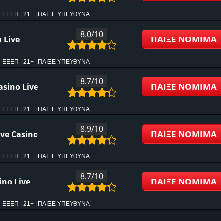
ΕΕΕΠ | 21+ | ΠΑΙΞΕ ΥΠΕΥΘΥΝΑ
8.0/10
ΠΑΙΞΕ ΝΟΜΙΜΑ
 Live
ΕΕΕΠ | 21+ | ΠΑΙΞΕ ΥΠΕΥΘΥΝΑ
8.7/10
ΠΑΙΞΕ ΝΟΜΙΜΑ
sino Live
ΕΕΕΠ | 21+ | ΠΑΙΞΕ ΥΠΕΥΘΥΝΑ
8.9/10
ΠΑΙΞΕ ΝΟΜΙΜΑ
ive Casino
ΕΕΕΠ | 21+ | ΠΑΙΞΕ ΥΠΕΥΘΥΝΑ
8.7/10
ΠΑΙΞΕ ΝΟΜΙΜΑ
ino Live
ΕΕΕΠ | 21+ | ΠΑΙΞΕ ΥΠΕΥΘΥΝΑ