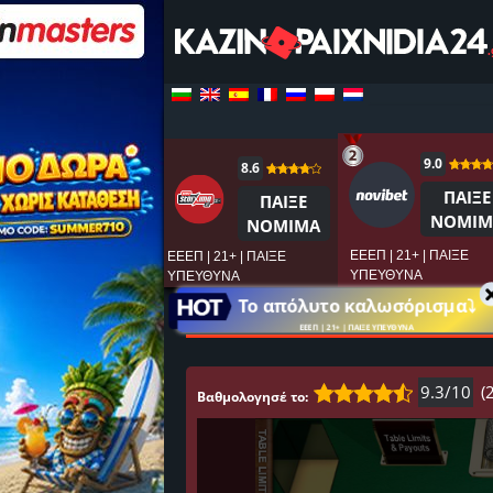
9.0
8.6
ΠΑΙΞΕ
ΠΑΙΞΕ
ΝΟΜΙΜ
ΝΟΜΙΜΑ
ΕΕΕΠ | 21+ | ΠΑΙΞΕ
ΕΕΕΠ | 21+ | ΠΑΙΞΕ
ΥΠΕΥΘΥΝΑ
ΥΠΕΥΘΥΝΑ
Το απόλυτο καλωσόρισμα⤵️
Ultimate Texas Ho
ΕΕΕΠ | 21+ | ΠΑΙΞΕ ΥΠΕΥΘΥΝΑ
9.3
/10
(
Βαθμολογησέ το: