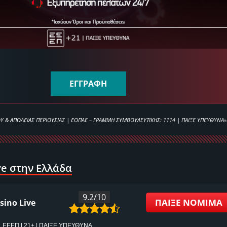
ΕΓΓΡΑΦΗ
Υ & ΑΠΩΛΕΙΑΣ ΠΕΡΙΟΥΣΙΑΣ | ΕΟΠΑΕ – ΓΡΑΜΜΗ ΣΥΜΒΟΥΛΕΥΤΙΚΗΣ: 1114 | ΠΑΙΞΕ ΥΠΕΥΘΥΝΑ»
ve στην Ελλάδα
9.2/10
ΠΑΙΞΕ ΝΟΜΙΜΑ
sino Live
ΕΕΕΠ | 21+ | ΠΑΙΞΕ ΥΠΕΥΘΥΝΑ