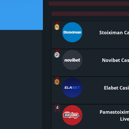
Stoiximan Ca
Novibet Cas
Elabet Cas
4
Pamestoixim
Liv