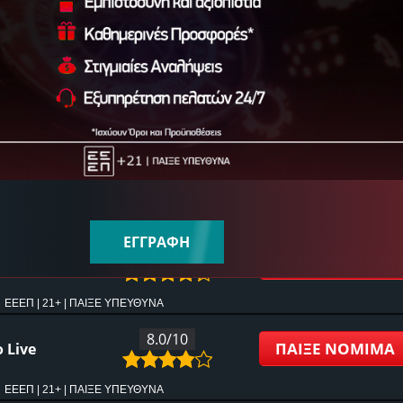
ΠΑΙΞΕ ΝΟΜΙΜΑ
no Live
ΕΕΕΠ | 21+ | ΠΑΙΞΕ ΥΠΕΥΘΥΝΑ
a Casino
8.6/10
ΠΑΙΞΕ ΝΟΜΙΜΑ
ΕΕΕΠ | 21+ | ΠΑΙΞΕ ΥΠΕΥΘΥΝΑ
8.2/10
ΠΑΙΞΕ ΝΟΜΙΜΑ
no Live
ΕΕΕΠ | 21+ | ΠΑΙΞΕ ΥΠΕΥΘΥΝΑ
ΕΓΓΡΑΦΗ
8.7/10
ΠΑΙΞΕ ΝΟΜΙΜΑ
no Live
ΕΕΕΠ | 21+ | ΠΑΙΞΕ ΥΠΕΥΘΥΝΑ
8.0/10
ΠΑΙΞΕ ΝΟΜΙΜΑ
 Live
ΕΕΕΠ | 21+ | ΠΑΙΞΕ ΥΠΕΥΘΥΝΑ