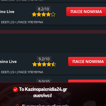
8.2/10
ΠΑΙΞΕ ΝΟΜΙΜΑ
ino Live
ΕΕΕΠ | 21+ | ΠΑΙΞΕ ΥΠΕΥΘΥΝΑ
9.2/10
ΠΑΙΞΕ ΝΟΜΙΜΑ
sino Live
ΕΕΕΠ | 21+ | ΠΑΙΞΕ ΥΠΕΥΘΥΝΑ
9.0/10
ΠΑΙΞΕ ΝΟΜΙΜΑ
ino Live
ΕΕΕΠ | 21+ | ΠΑΙΞΕ ΥΠΕΥΘΥΝΑ
8.8/10