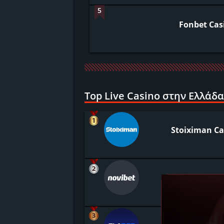
5
Fonbet Cas
Τop Live Casino στην Ελλάδα
Stoiximan Ca
Novibet Cas