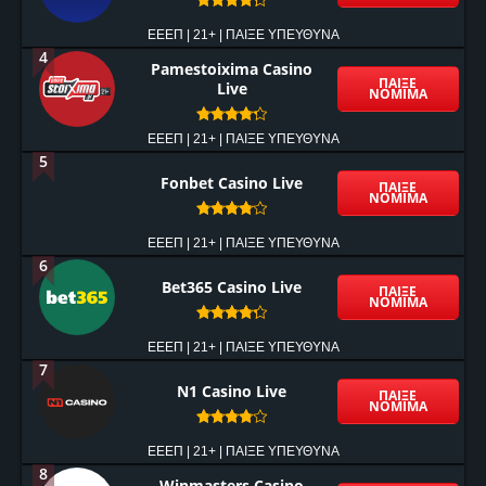
ΕΕΕΠ | 21+ | ΠΑΙΞΕ ΥΠΕΥΘΥΝΑ
4
Pamestoixima Casino
ΠΑΙΞΕ
Live
ΝΟΜΙΜΑ
ΕΕΕΠ | 21+ | ΠΑΙΞΕ ΥΠΕΥΘΥΝΑ
5
Fonbet Casino Live
ΠΑΙΞΕ
ΝΟΜΙΜΑ
ΕΕΕΠ | 21+ | ΠΑΙΞΕ ΥΠΕΥΘΥΝΑ
6
Bet365 Casino Live
ΠΑΙΞΕ
ΝΟΜΙΜΑ
ΕΕΕΠ | 21+ | ΠΑΙΞΕ ΥΠΕΥΘΥΝΑ
7
N1 Casino Live
ΠΑΙΞΕ
ΝΟΜΙΜΑ
ΕΕΕΠ | 21+ | ΠΑΙΞΕ ΥΠΕΥΘΥΝΑ
8
Winmasters Casino