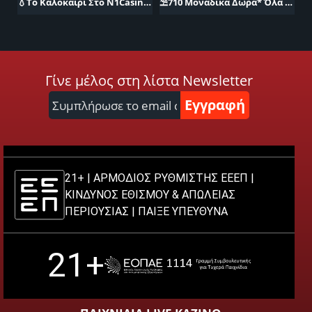
💧Το Καλοκαίρι Στο N1Casino.gr Αποκτά Νέα Ένταση, Με Μια Προσφορά* Γεμάτη Εκπλήξεις!
⛱️710 Μοναδικά Δώρα* Όλα Χωρίς Κατάθεση Με Promo Code SUMMER710
Γίνε μέλος στη λίστα Newsletter
21+ | ΑΡΜΟΔΙΟΣ ΡΥΘΜΙΣΤΗΣ ΕΕΕΠ |
ΚΙΝΔΥΝΟΣ ΕΘΙΣΜΟΥ & ΑΠΩΛΕΙΑΣ
ΠΕΡΙΟΥΣΙΑΣ |
ΠΑΙΞΕ ΥΠΕΥΘΥΝΑ
21+