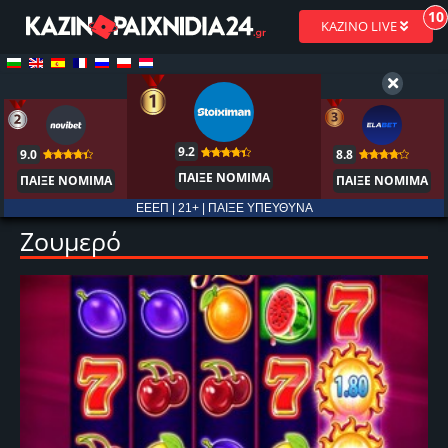
10
KAZINO LIVE
9.2
9.0
8.8
ΠΑΙΞΕ ΝΟΜΙΜΑ
ΠΑΙΞΕ ΝΟΜΙΜΑ
ΠΑΙΞΕ ΝΟΜΙΜΑ
ΕΕΕΠ | 21+ | ΠΑΙΞΕ ΥΠΕΥΘΥΝΑ
ΞΕΚΛΕΙΔΩΝΕΙΣ ΕΔΩ🔓
Ζουμερό
ΕΕΕΠ | 21+ | ΠΑΙΞΕ ΥΠΕΥΘΥΝΑ