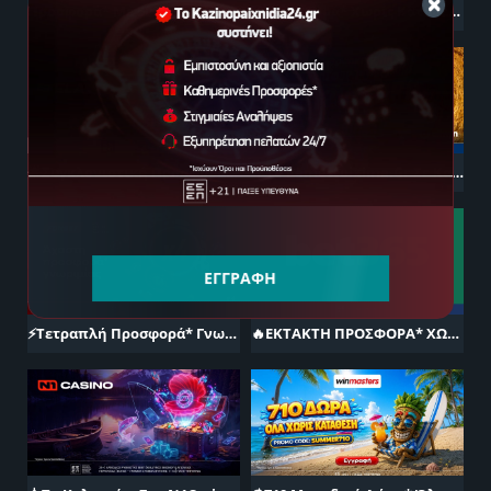
Προσφορά* Με 500 +10 Δώρα* Χωρίς Κατάθεση*⭐
🌊Προσφορά* Χωρίς Κατάθεση* Για Το SUMMERAKI2026 (από Τη Novibet)
🌟Συγκλονιστική Προσφορά* Γνωριμίας Χωρίς Κατάθεση Στην Elabet
🌴To Pamestoixima.gr Σε Καλωσορίζει Με Έως 5120 Δώρα* Με Το Promo Code SUMMER5000!
ΕΓΓΡΑΦΗ
⚡Τετραπλή Προσφορά* Γνωριμίας Από Την Fonbet Με Live Casino Και Κορυφαίο Στοίχημα Μαζί!
🔥ΕΚΤΑΚΤΗ ΠΡΟΣΦΟΡΑ* ΧΩΡΙΣ ΚΑΤΑΘΕΣΗ