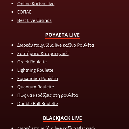
Online Καζίνο Live
ΕΟΠΑΕ
Best Live Casinos
ΡΟΥΛΕΤΑ LIVE
Δωρεάν παιχνίδια live καζίνο Ρουλέτα
Συστήματα & στρατηγικές
Greek Roulette
Lightning Roulette
Ευρωπαϊκή Ρουλέτα
Quantum Roulette
Πως να κερδίζεις στη ρουλέτα
Double Ball Roulette
BLACKJACK LIVE
Δωρεάν παιχνίδια live καζίνο Blackjack