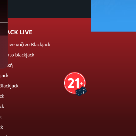
KJACK LIVE
ια live καζίνο Blackjack
τε στο blackjack
τηγική
jack
Blackjack
ck
ack
k
ck