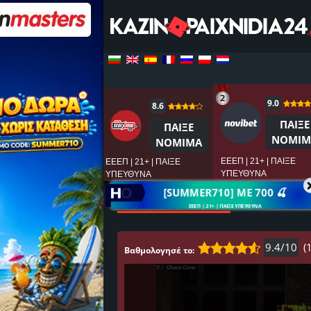
9.0
8.6
ΠΑΙΞΕ
ΠΑΙΞΕ
ΝΟΜΙΜ
ΝΟΜΙΜΑ
ΕΕΕΠ | 21+ | ΠΑΙΞΕ
ΕΕΕΠ | 21+ | ΠΑΙΞΕ
ΥΠΕΥΘΥΝΑ
ΥΠΕΥΘΥΝΑ
[SUMMER710] ΜΕ 700 🍒
Chaos Crew
ΕΕΕΠ | 21+ | ΠΑΙΞΕ ΥΠΕΥΘΥΝΑ
9.4
/10
(
Βαθμολογησέ το: