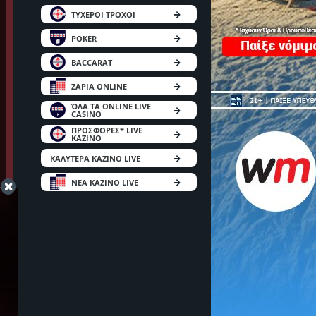
ΤΥΧΕΡΟΙ ΤΡΟΧΟΙ
POKER
BACCARAT
ΖΑΡΙΑ ONLINE
ΌΛΑ ΤΑ ONLINE LIVE
CASINO
ΠΡΟΣΦΟΡΕΣ* LIVE
ΚΑΖΙΝΟ
KΑΛΥΤΕΡΑ ΚΑΖΙΝΟ LIVE
ΝΕΑ ΚΑΖΙΝΟ LIVE