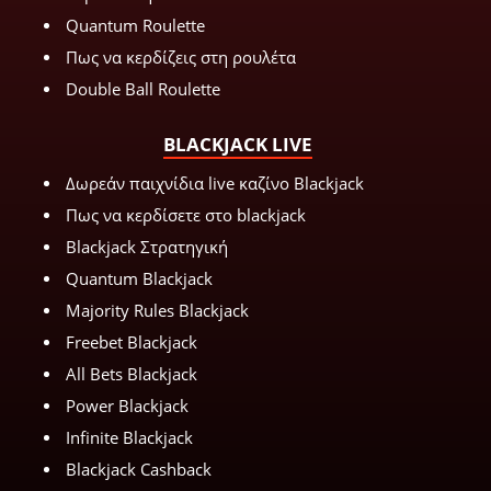
Quantum Roulette
Πως να κερδίζεις στη ρουλέτα
Double Ball Roulette
BLACKJACK LIVE
Δωρεάν παιχνίδια live καζίνο Blackjack
Πως να κερδίσετε στο blackjack
Blackjack Στρατηγική
Quantum Blackjack
Majority Rules Blackjack
Freebet Blackjack
All Bets Blackjack
Power Blackjack
Infinite Blackjack
Blackjack Cashback