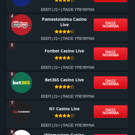
ΕΕΕΠ | 21+ | ΠΑΙΞΕ ΥΠΕΥΘΥΝΑ
4
Pamestoixima Casino
ΠΑΙΞΕ
Live
ΝΟΜΙΜΑ
ΕΕΕΠ | 21+ | ΠΑΙΞΕ ΥΠΕΥΘΥΝΑ
5
Fonbet Casino Live
ΠΑΙΞΕ
ΝΟΜΙΜΑ
ΕΕΕΠ | 21+ | ΠΑΙΞΕ ΥΠΕΥΘΥΝΑ
6
Bet365 Casino Live
ΠΑΙΞΕ
ΝΟΜΙΜΑ
ΕΕΕΠ | 21+ | ΠΑΙΞΕ ΥΠΕΥΘΥΝΑ
7
N1 Casino Live
ΠΑΙΞΕ
ΝΟΜΙΜΑ
ΕΕΕΠ | 21+ | ΠΑΙΞΕ ΥΠΕΥΘΥΝΑ
8
Winmasters Casino