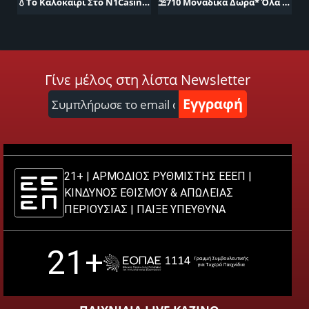
💧Το Καλοκαίρι Στο N1Casino.gr Αποκτά Νέα Ένταση, Με Μια Προσφορά* Γεμάτη Εκπλήξεις!
⛱️710 Μοναδικά Δώρα* Όλα Χωρίς Κατάθεση Με Promo Code SUMMER710
Γίνε μέλος στη λίστα Newsletter
21+ | ΑΡΜΟΔΙΟΣ ΡΥΘΜΙΣΤΗΣ ΕΕΕΠ |
ΚΙΝΔΥΝΟΣ ΕΘΙΣΜΟΥ & ΑΠΩΛΕΙΑΣ
ΠΕΡΙΟΥΣΙΑΣ |
ΠΑΙΞΕ ΥΠΕΥΘΥΝΑ
21+