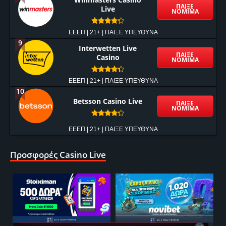
ΠΑΙΞΕ
Live
ΝΟΜΙΜΑ
ΕΕΕΠ | 21+ | ΠΑΙΞΕ ΥΠΕΥΘΥΝΑ
9
Interwetten Live
ΠΑΙΞΕ
Casino
ΝΟΜΙΜΑ
ΕΕΕΠ | 21+ | ΠΑΙΞΕ ΥΠΕΥΘΥΝΑ
10
Betsson Casino Live
ΠΑΙΞΕ
ΝΟΜΙΜΑ
ΕΕΕΠ | 21+ | ΠΑΙΞΕ ΥΠΕΥΘΥΝΑ
Προσφορές Casino Live