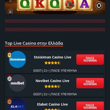
Τop Live Casino στην Ελλάδα
Stoiximan Casino Live
ΠΑΙΞΕ
ΝΟΜΙΜΑ
ΕΕΕΠ | 21+ | ΠΑΙΞΕ ΥΠΕΥΘΥΝΑ
Novibet Casino Live
ΠΑΙΞΕ
ΝΟΜΙΜΑ
ΕΕΕΠ | 21+ | ΠΑΙΞΕ ΥΠΕΥΘΥΝΑ
Elabet Casino Live
ΠΑΙΞΕ
ΝΟΜΙΜΑ