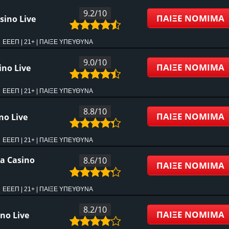
9.2/10
ΠΑΙΞΕ ΝΟΜΙΜΑ
sino Live
ΕΕΕΠ | 21+ | ΠΑΙΞΕ ΥΠΕΥΘΥΝΑ
9.0/10
ΠΑΙΞΕ ΝΟΜΙΜΑ
ino Live
ΕΕΕΠ | 21+ | ΠΑΙΞΕ ΥΠΕΥΘΥΝΑ
8.8/10
ΠΑΙΞΕ ΝΟΜΙΜΑ
no Live
ΕΕΕΠ | 21+ | ΠΑΙΞΕ ΥΠΕΥΘΥΝΑ
a Casino
8.6/10
ΠΑΙΞΕ ΝΟΜΙΜΑ
ΕΕΕΠ | 21+ | ΠΑΙΞΕ ΥΠΕΥΘΥΝΑ
8.2/10
ΠΑΙΞΕ ΝΟΜΙΜΑ
no Live