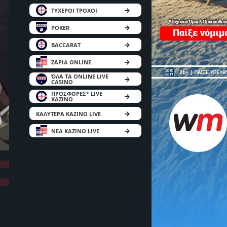
ΤΥΧΕΡΟΙ ΤΡΟΧΟΙ
POKER
BACCARAT
ΖΑΡΙΑ ONLINE
ΌΛΑ ΤΑ ONLINE LIVE
CASINO
ΠΡΟΣΦΟΡΕΣ* LIVE
ΚΑΖΙΝΟ
KΑΛΥΤΕΡΑ ΚΑΖΙΝΟ LIVE
ΝΕΑ ΚΑΖΙΝΟ LIVE