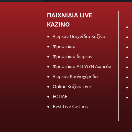
ΠΑΙΧΝΙΔΙΑ LIVE
ΚΑΖΙΝΟ
Δωρεάν Παιχνίδια Καζίνο
Φρουτάκια
Φρουτάκια δωρεάν
Φρουτάκια ALLWYN Δωρεάν
Δωρεάν Κουλοχέρηδες
Online Καζίνο Live
ΕΟΠΑΕ
Best Live Casinos