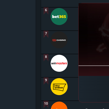
6
Bet365 Casi
7
N1 Casino
8
Winmasters Ca
9
Interwetten L
10