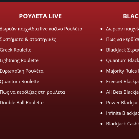
ΡΟΥΛΕΤΑ LIVE
BLAC
Δωρεάν παιχνίδια live καζίνο Ρουλέτα
Δωρεάν παιχνίδ
Συστήματα & στρατηγικές
Πως να κερδίσε
Greek Roulette
Blackjack Στρα
Lightning Roulette
Quantum Black
Ευρωπαϊκή Ρουλέτα
Majority Rules 
Quantum Roulette
Freebet Blackja
Πως να κερδίζεις στη ρουλέτα
All Bets Blackj
Double Ball Roulette
Power Blackjac
Infinite Blackja
Blackjack Cash