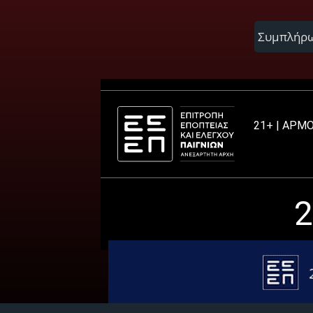
21+ | ΑΡΜ