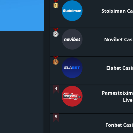
Stoiximan Ca
Novibet Cas
Elabet Casi
4
Pamestoixim
Live
5
Fonbet Casi