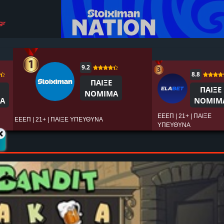
9.2
8.8
ΠΑΙΞΕ
ΠΑΙΞΕ
ΝΟΜΙΜΑ
Α
ΝΟΜΙΜ
ΕΕΕΠ | 21+ | ΠΑΙΞΕ
ΕΕΕΠ | 21+ | ΠΑΙΞΕ ΥΠΕΥΘΥΝΑ
ΥΠΕΥΘΥΝΑ