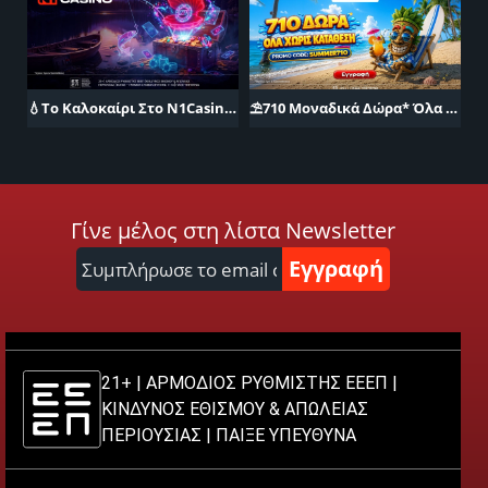
💧Το Καλοκαίρι Στο N1Casino.gr Αποκτά Νέα Ένταση, Με Μια Προσφορά* Γεμάτη Εκπλήξεις!
⛱️710 Μοναδικά Δώρα* Όλα Χωρίς Κατάθεση Με Promo Code SUMMER710
Γίνε μέλος στη λίστα Newsletter
21+ | ΑΡΜΟΔΙΟΣ ΡΥΘΜΙΣΤΗΣ ΕΕΕΠ |
ΚΙΝΔΥΝΟΣ ΕΘΙΣΜΟΥ & ΑΠΩΛΕΙΑΣ
ΠΕΡΙΟΥΣΙΑΣ |
ΠΑΙΞΕ ΥΠΕΥΘΥΝΑ