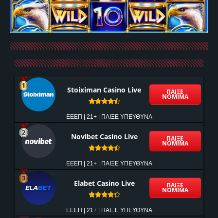
Stoiximan Casino Live
ΠΑΙΞΕ
ΝΟΜΙΜΑ
ΕΕΕΠ | 21+ | ΠΑΙΞΕ ΥΠΕΥΘΥΝΑ
Novibet Casino Live
ΠΑΙΞΕ
ΝΟΜΙΜΑ
ΕΕΕΠ | 21+ | ΠΑΙΞΕ ΥΠΕΥΘΥΝΑ
Elabet Casino Live
ΠΑΙΞΕ
ΝΟΜΙΜΑ
ΕΕΕΠ | 21+ | ΠΑΙΞΕ ΥΠΕΥΘΥΝΑ