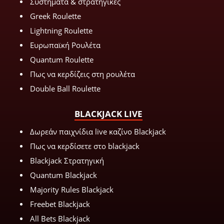
Συστήματα & στρατηγικές
Greek Roulette
Lightning Roulette
Ευρωπαϊκή Ρουλέτα
Quantum Roulette
Πως να κερδίζεις στη ρουλέτα
Double Ball Roulette
BLACKJACK LIVE
Δωρεάν παιχνίδια live καζίνο Blackjack
Πως να κερδίσετε στο blackjack
Blackjack Στρατηγική
Quantum Blackjack
Majority Rules Blackjack
Freebet Blackjack
All Bets Blackjack