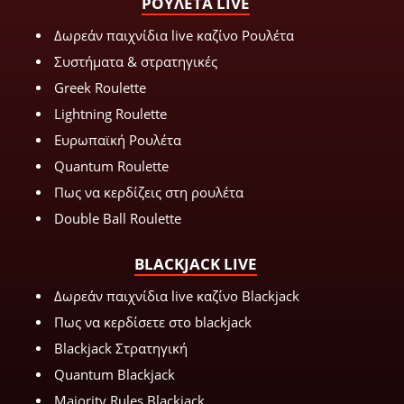
ΡΟΥΛΕΤΑ LIVE
Δωρεάν παιχνίδια live καζίνο Ρουλέτα
Συστήματα & στρατηγικές
Greek Roulette
Lightning Roulette
Ευρωπαϊκή Ρουλέτα
Quantum Roulette
Πως να κερδίζεις στη ρουλέτα
Double Ball Roulette
BLACKJACK LIVE
Δωρεάν παιχνίδια live καζίνο Blackjack
Πως να κερδίσετε στο blackjack
Blackjack Στρατηγική
Quantum Blackjack
Majority Rules Blackjack