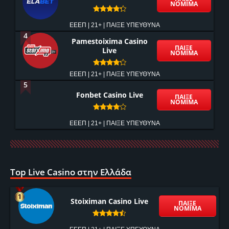
ΝΟΜΙΜΑ
ΕΕΕΠ | 21+ | ΠΑΙΞΕ ΥΠΕΥΘΥΝΑ
4
Pamestoixima Casino
ΠΑΙΞΕ
Live
ΝΟΜΙΜΑ
ΕΕΕΠ | 21+ | ΠΑΙΞΕ ΥΠΕΥΘΥΝΑ
5
Fonbet Casino Live
ΠΑΙΞΕ
ΝΟΜΙΜΑ
ΕΕΕΠ | 21+ | ΠΑΙΞΕ ΥΠΕΥΘΥΝΑ
Τop Live Casino στην Ελλάδα
Stoiximan Casino Live
ΠΑΙΞΕ
ΝΟΜΙΜΑ