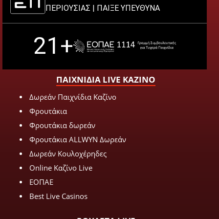
ΠΕΡΙΟΥΣΙΑΣ |
ΠΑΙΞΕ ΥΠΕΥΘΥΝΑ
21+
ΠΑΙΧΝΙΔΙΑ LIVE ΚΑΖΙΝΟ
Δωρεάν Παιχνίδια Καζίνο
Φρουτάκια
Φρουτάκια δωρεάν
Φρουτάκια ALLWYN Δωρεάν
Δωρεάν Κουλοχέρηδες
Online Καζίνο Live
ΕΟΠΑΕ
Best Live Casinos