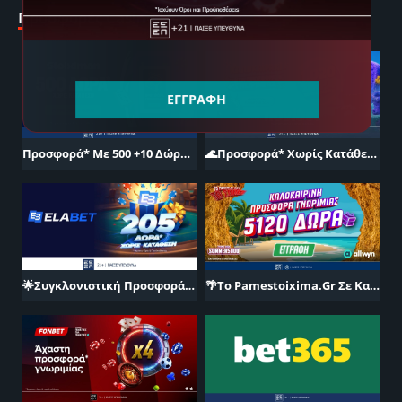
Προσφορές Casino Live
ΕΓΓΡΑΦΗ
Προσφορά* Με 500 +10 Δώρα* Χωρίς Κατάθεση*⭐
🌊Προσφορά* Χωρίς Κατάθεση* Για Το SUMMERAKI2026 (από Τη Novibet)
🌟Συγκλονιστική Προσφορά* Γνωριμίας Χωρίς Κατάθεση Στην Elabet
🌴To Pamestoixima.gr Σε Καλωσορίζει Με Έως 5120 Δώρα* Με Το Promo Code SUMMER5000!