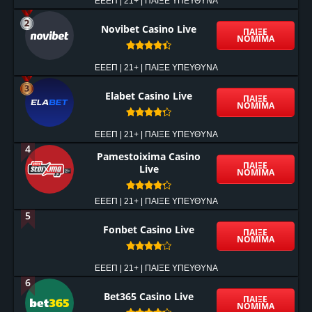
ΕΕΕΠ | 21+ | ΠΑΙΞΕ ΥΠΕΥΘΥΝΑ
Novibet Casino Live
ΠΑΙΞΕ
ΝΟΜΙΜΑ
ΕΕΕΠ | 21+ | ΠΑΙΞΕ ΥΠΕΥΘΥΝΑ
Elabet Casino Live
ΠΑΙΞΕ
ΝΟΜΙΜΑ
ΕΕΕΠ | 21+ | ΠΑΙΞΕ ΥΠΕΥΘΥΝΑ
4
Pamestoixima Casino
ΠΑΙΞΕ
Live
ΝΟΜΙΜΑ
ΕΕΕΠ | 21+ | ΠΑΙΞΕ ΥΠΕΥΘΥΝΑ
5
Fonbet Casino Live
ΠΑΙΞΕ
ΝΟΜΙΜΑ
ΕΕΕΠ | 21+ | ΠΑΙΞΕ ΥΠΕΥΘΥΝΑ
6
Bet365 Casino Live
ΠΑΙΞΕ
ΝΟΜΙΜΑ