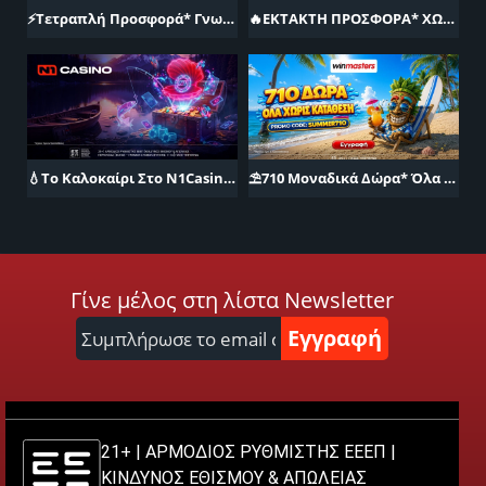
⚡Τετραπλή Προσφορά* Γνωριμίας Από Την Fonbet Με Live Casino Και Κορυφαίο Στοίχημα Μαζί!
🔥ΕΚΤΑΚΤΗ ΠΡΟΣΦΟΡΑ* ΧΩΡΙΣ ΚΑΤΑΘΕΣΗ
💧Το Καλοκαίρι Στο N1Casino.gr Αποκτά Νέα Ένταση, Με Μια Προσφορά* Γεμάτη Εκπλήξεις!
⛱️710 Μοναδικά Δώρα* Όλα Χωρίς Κατάθεση Με Promo Code SUMMER710
Γίνε μέλος στη λίστα Newsletter
21+ | ΑΡΜΟΔΙΟΣ ΡΥΘΜΙΣΤΗΣ ΕΕΕΠ |
ΚΙΝΔΥΝΟΣ ΕΘΙΣΜΟΥ & ΑΠΩΛΕΙΑΣ