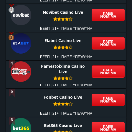
ΕΕΕΠ | 21+ | ΠΑΙΞΕ ΥΠΕΥΘΥΝΑ
Novibet Casino Live
ΠΑΙΞΕ
ΝΟΜΙΜΑ
ΕΕΕΠ | 21+ | ΠΑΙΞΕ ΥΠΕΥΘΥΝΑ
Elabet Casino Live
ΠΑΙΞΕ
ΝΟΜΙΜΑ
ΕΕΕΠ | 21+ | ΠΑΙΞΕ ΥΠΕΥΘΥΝΑ
4
Pamestoixima Casino
ΠΑΙΞΕ
Live
ΝΟΜΙΜΑ
ΕΕΕΠ | 21+ | ΠΑΙΞΕ ΥΠΕΥΘΥΝΑ
5
Fonbet Casino Live
ΠΑΙΞΕ
ΝΟΜΙΜΑ
ΕΕΕΠ | 21+ | ΠΑΙΞΕ ΥΠΕΥΘΥΝΑ
6
Bet365 Casino Live
ΠΑΙΞΕ
ΝΟΜΙΜΑ