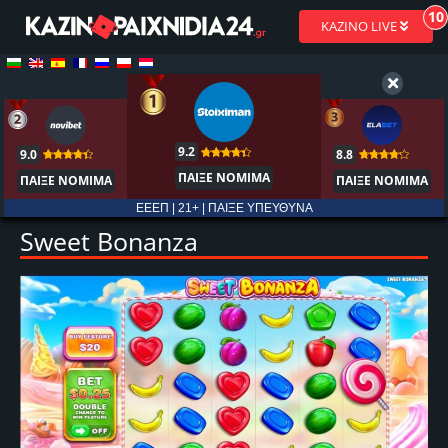
10
KAZINO LIVE
9.2
9.0
8.8
ΠΑΙΞΕ ΝΟΜΙΜΑ
ΠΑΙΞΕ ΝΟΜΙΜΑ
ΠΑΙΞΕ ΝΟΜΙΜΑ
ΕΕΕΠ | 21+ | ΠΑΙΞΕ ΥΠΕΥΘΥΝΑ
Το απόλυτο καλωσόρισμα⤵️
Sweet Bonanza
ΕΕΕΠ | 21+ | ΠΑΙΞΕ ΥΠΕΥΘΥΝΑ