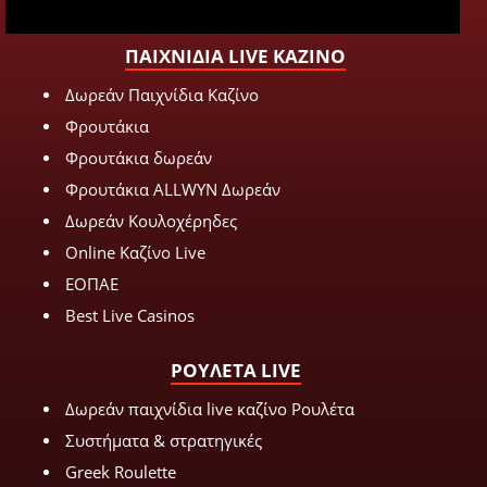
ΠΑΙΧΝΙΔΙΑ LIVE ΚΑΖΙΝΟ
Δωρεάν Παιχνίδια Καζίνο
Φρουτάκια
Φρουτάκια δωρεάν
Φρουτάκια ALLWYN Δωρεάν
Δωρεάν Κουλοχέρηδες
Online Καζίνο Live
ΕΟΠΑΕ
Best Live Casinos
ΡΟΥΛΕΤΑ LIVE
Δωρεάν παιχνίδια live καζίνο Ρουλέτα
Συστήματα & στρατηγικές
Greek Roulette