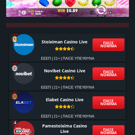
Stoiximan Casino Live
ΠΑΙΞΕ
ΝΟΜΙΜΑ
ΕΕΕΠ | 21+ | ΠΑΙΞΕ ΥΠΕΥΘΥΝΑ
Novibet Casino Live
ΠΑΙΞΕ
ΝΟΜΙΜΑ
ΕΕΕΠ | 21+ | ΠΑΙΞΕ ΥΠΕΥΘΥΝΑ
Elabet Casino Live
ΠΑΙΞΕ
ΝΟΜΙΜΑ
ΕΕΕΠ | 21+ | ΠΑΙΞΕ ΥΠΕΥΘΥΝΑ
4
Pamestoixima Casino
ΠΑΙΞΕ
Live
ΝΟΜΙΜΑ