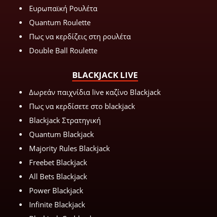
Ευρωπαϊκή Ρουλέτα
Quantum Roulette
Πως να κερδίζεις στη ρουλέτα
Double Ball Roulette
BLACKJACK LIVE
Δωρεάν παιχνίδια live καζίνο Blackjack
Πως να κερδίσετε στο blackjack
Blackjack Στρατηγική
Quantum Blackjack
Majority Rules Blackjack
Freebet Blackjack
All Bets Blackjack
Power Blackjack
Infinite Blackjack