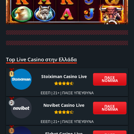
Τop Live Casino στην Ελλάδα
Stoiximan Casino Live
ΠΑΙΞΕ
ΝΟΜΙΜΑ
ΕΕΕΠ | 21+ | ΠΑΙΞΕ ΥΠΕΥΘΥΝΑ
Novibet Casino Live
ΠΑΙΞΕ
ΝΟΜΙΜΑ
ΕΕΕΠ | 21+ | ΠΑΙΞΕ ΥΠΕΥΘΥΝΑ
Elabet Casino Live