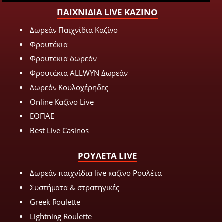
ΠΑΙΧΝΙΔΙΑ LIVE ΚΑΖΙΝΟ
Δωρεάν Παιχνίδια Καζίνο
Φρουτάκια
Φρουτάκια δωρεάν
Φρουτάκια ALLWYN Δωρεάν
Δωρεάν Κουλοχέρηδες
Online Καζίνο Live
ΕΟΠΑΕ
Best Live Casinos
ΡΟΥΛΕΤΑ LIVE
Δωρεάν παιχνίδια live καζίνο Ρουλέτα
Συστήματα & στρατηγικές
Greek Roulette
Lightning Roulette