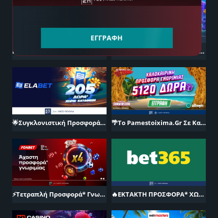
ΕΓΓΡΑΦΗ
Προσφορά* Με 500 +10 Δώρα* Χωρίς Κατάθεση*⭐
🌊Προσφορά* Χωρίς Κατάθεση* Για Το SUMMERAKI2026 (από Τη Novibet)
🌟Συγκλονιστική Προσφορά* Γνωριμίας Χωρίς Κατάθεση Στην Elabet
🌴To Pamestoixima.gr Σε Καλωσορίζει Με Έως 5120 Δώρα* Με Το Promo Code SUMMER5000!
⚡Τετραπλή Προσφορά* Γνωριμίας Από Την Fonbet Με Live Casino Και Κορυφαίο Στοίχημα Μαζί!
🔥ΕΚΤΑΚΤΗ ΠΡΟΣΦΟΡΑ* ΧΩΡΙΣ ΚΑΤΑΘΕΣΗ