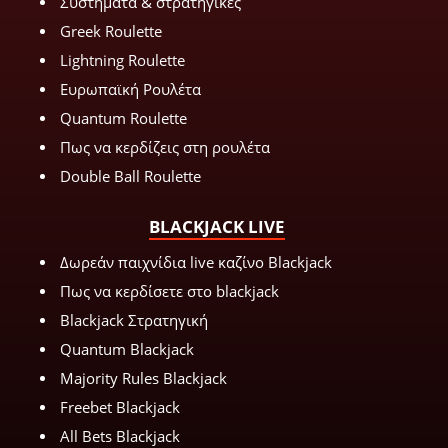
Συστήματα & στρατηγικές
Greek Roulette
Lightning Roulette
Ευρωπαϊκή Ρουλέτα
Quantum Roulette
Πως να κερδίζεις στη ρουλέτα
Double Ball Roulette
BLACKJACK LIVE
Δωρεάν παιχνίδια live καζίνο Blackjack
Πως να κερδίσετε στο blackjack
Blackjack Στρατηγική
Quantum Blackjack
Majority Rules Blackjack
Freebet Blackjack
All Bets Blackjack