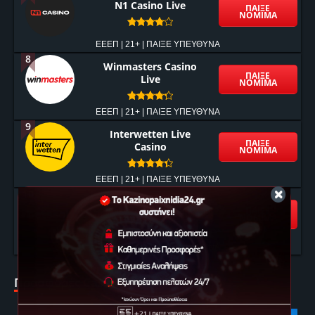
N1 Casino Live
ΠΑΙΞΕ
ΝΟΜΙΜΑ
ΕΕΕΠ | 21+ | ΠΑΙΞΕ ΥΠΕΥΘΥΝΑ
8
Winmasters Casino
ΠΑΙΞΕ
Live
ΝΟΜΙΜΑ
ΕΕΕΠ | 21+ | ΠΑΙΞΕ ΥΠΕΥΘΥΝΑ
9
Interwetten Live
ΠΑΙΞΕ
Casino
ΝΟΜΙΜΑ
ΕΕΕΠ | 21+ | ΠΑΙΞΕ ΥΠΕΥΘΥΝΑ
10
Betsson Casino Live
ΠΑΙΞΕ
ΝΟΜΙΜΑ
ΕΕΕΠ | 21+ | ΠΑΙΞΕ ΥΠΕΥΘΥΝΑ
Προσφορές Casino Live