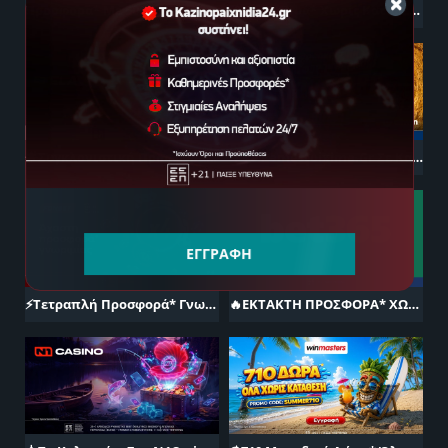
Προσφορά* Με 500 +10 Δώρα* Χωρίς Κατάθεση*⭐
🌊Προσφορά* Χωρίς Κατάθεση* Για Το SUMMERAKI2026 (από Τη Novibet)
🌟Συγκλονιστική Προσφορά* Γνωριμίας Χωρίς Κατάθεση Στην Elabet
🌴To Pamestoixima.gr Σε Καλωσορίζει Με Έως 5120 Δώρα* Με Το Promo Code SUMMER5000!
ΕΓΓΡΑΦΗ
⚡Τετραπλή Προσφορά* Γνωριμίας Από Την Fonbet Με Live Casino Και Κορυφαίο Στοίχημα Μαζί!
🔥ΕΚΤΑΚΤΗ ΠΡΟΣΦΟΡΑ* ΧΩΡΙΣ ΚΑΤΑΘΕΣΗ