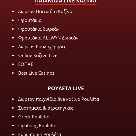
ΠΑΙΧΝΙΔΙΑ LIVE ΚΑΖΙΝΟ
Δωρεάν Παιχνίδια Καζίνο
Φρουτάκια
Φρουτάκια δωρεάν
Φρουτάκια ALLWYN Δωρεάν
Δωρεάν Κουλοχέρηδες
Online Καζίνο Live
ΕΟΠΑΕ
Best Live Casinos
ΡΟΥΛΕΤΑ LIVE
Δωρεάν παιχνίδια live καζίνο Ρουλέτα
Συστήματα & στρατηγικές
Greek Roulette
Lightning Roulette
Ευρωπαϊκή Ρουλέτα