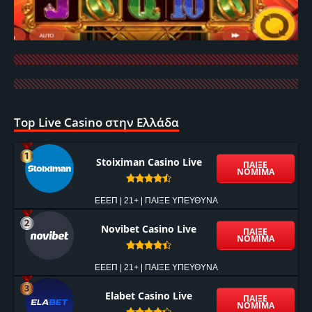
Τop Live Casino στην Ελλάδα
Stoiximan Casino Live
ΠΑΙΞΕ
ΝΟΜΙΜΑ
ΕΕΕΠ | 21+ | ΠΑΙΞΕ ΥΠΕΥΘΥΝΑ
Novibet Casino Live
ΠΑΙΞΕ
ΝΟΜΙΜΑ
ΕΕΕΠ | 21+ | ΠΑΙΞΕ ΥΠΕΥΘΥΝΑ
Elabet Casino Live
ΠΑΙΞΕ
ΝΟΜΙΜΑ