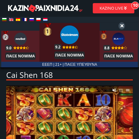
10
KAZINO LIVE
9.2
9.0
8.8
ΠΑΙΞΕ ΝΟΜΙΜΑ
ΠΑΙΞΕ ΝΟΜΙΜΑ
ΠΑΙΞΕ ΝΟΜΙΜΑ
ΕΕΕΠ | 21+ | ΠΑΙΞΕ ΥΠΕΥΘΥΝΑ
Το απόλυτο καλωσόρισμα⤵️
Cai Shen 168
ΕΕΕΠ | 21+ | ΠΑΙΞΕ ΥΠΕΥΘΥΝΑ