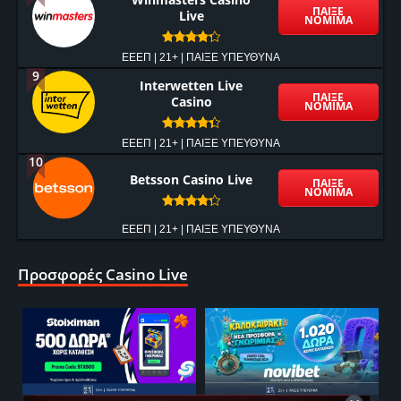
ΠΑΙΞΕ
Live
ΝΟΜΙΜΑ
ΕΕΕΠ | 21+ | ΠΑΙΞΕ ΥΠΕΥΘΥΝΑ
9
Interwetten Live
ΠΑΙΞΕ
Casino
ΝΟΜΙΜΑ
ΕΕΕΠ | 21+ | ΠΑΙΞΕ ΥΠΕΥΘΥΝΑ
10
Betsson Casino Live
ΠΑΙΞΕ
ΝΟΜΙΜΑ
ΕΕΕΠ | 21+ | ΠΑΙΞΕ ΥΠΕΥΘΥΝΑ
Προσφορές Casino Live