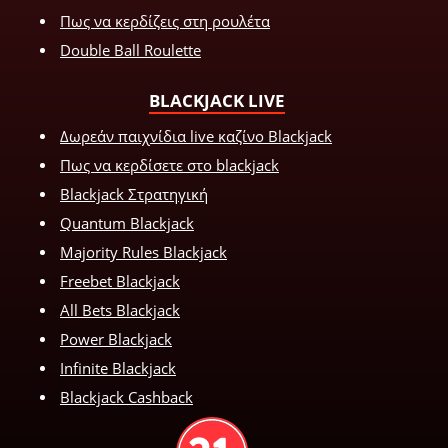
Πως να κερδίζεις στη ρουλέτα
Double Ball Roulette
BLACKJACK LIVE
Δωρεάν παιχνίδια live καζίνο Blackjack
Πως να κερδίσετε στο blackjack
Blackjack Στρατηγική
Quantum Blackjack
Majority Rules Blackjack
Freebet Blackjack
All Bets Blackjack
Power Blackjack
Infinite Blackjack
Blackjack Cashback