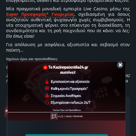
επαγγελματίες dealers και ατμόσφαιρα πραγματικού καζίνο.
Μία πραγματικά μοναδική εμπειρία Live Casino, μέσω της
Super Προσφοράς* Γνωριμίας
, σχεδιασμένη για όσους
αναζητούν αυθεντική ψυχαγωγία χωρίς συμβιβασμούς. Η
νέα στοιχηματική φέρνει στο επίκεντρο τη διασκέδαση, τη
συνδεσιμότητα και τη ροή παιχνιδιού που σε κάνει να λες:
Ela όπως είσαι!
Για απόλαυση με ασφάλεια, αξιοπιστία και σεβασμό στον
παίκτη…
Ισχύουν όροι και προϋποθέσεις
Οι αποδόσεις ενδέχεται να υπόκεινται σε αλλαγές.
21+ | ΑΡΜΟΔΙΟΣ ΡΥΘΜΙΣΤΗΣ ΕΕΕΠ | ΚΙΝΔΥΝΟΣ ΕΘΙΣΜΟΥ & ΑΠΩΛΕΙΑΣ
ΠΕΡΙΟΥΣΙΑΣ | ΕΟΠΑΕ – ΓΡΑΜΜΗ ΣΥΜΒΟΥΛΕΥΤΙΚΗΣ: 1114 | ΠΑΙΞΕ ΥΠΕΥΘΥΝΑ
Η γνώμη σου
Κάνε like αν σε βοήθησε το
Βαθμολογησέ το από το 1 εώς το
άρθρο:
10:
0
0
/10
(
0 Ψήφοι
)