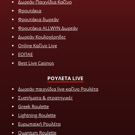
Δωρεάν Παιχνίδια Καζίνο
Φρουτάκια
Φρουτάκια δωρεάν
Φρουτάκια ALLWYN Δωρεάν
Δωρεάν Κουλοχέρηδες
Online Καζίνο Live
ΕΟΠΑΕ
Best Live Casinos
ΡΟΥΛΕΤΑ LIVE
Δωρεάν παιχνίδια live καζίνο Ρουλέτα
Συστήματα & στρατηγικές
Greek Roulette
Lightning Roulette
Ευρωπαϊκή Ρουλέτα
Quantum Roulette