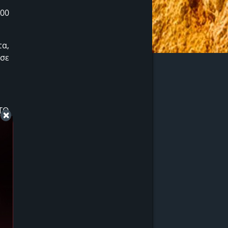
000
τα,
 σε
ΤΟ
r ή
wei
μών
ις
λες
.