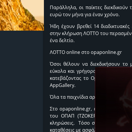
Παράλληλα, οι παίκτες διεκδικούν 
ευρώ τον μήνα για έναν χρόνο.
Ήδη έχουν βρεθεί 14 διαδικτυακές 
στην κλήρωση ΛΟΤΤΟ του περασμένου
ένα δελτίο.
ΛΟΤΤΟ online στο opaponline.gr
Όσοι θέλουν να διεκδικήσουν το 
εύκολα και γρήγορα, με μερικά κλικ
κατεβάζοντας το Opaponline App, 
AppGallery.
Όλα τα παιχνίδια αριθμών του ΟΠΑΠ
Στο opaponline.gr, εκτός από ΛΟΤΤ
του ΟΠΑΠ (ΤΖΟΚΕΡ, ΚΙΝΟ, SUPER 3
κληρώσεις. Τόσο στον ιστότοπο όσ
καταθέσεις με ασφάλεια συναλλαγών,