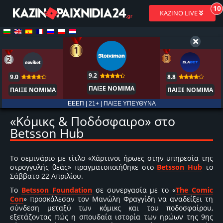
10
KAZINO LIVE
9.2
9.0
8.8
ΠΑΙΞΕ ΝΟΜΙΜΑ
ΠΑΙΞΕ ΝΟΜΙΜΑ
ΠΑΙΞΕ ΝΟΜΙΜΑ
ΕΕΕΠ | 21+ | ΠΑΙΞΕ ΥΠΕΥΘΥΝΑ
⚡ Νέα ευκαιρία ΕΔΩ
«Κόμικς & Ποδόσφαιρο» στο
ΕΕΕΠ | 21+ | ΠΑΙΞΕ ΥΠΕΥΘΥΝΑ
Betsson Hub
Το σεμινάριο με τίτλο «Χάρτινοι ήρωες στην υπηρεσία της
στρογγυλής θεάς» πραγματοποιήθηκε στο
Betsson Hub
το
Σάββατο 22 Απριλίου.
Το
Betsson Foundation
σε συνεργασία με το «
The Comic
Con
» προσκάλεσαν τον Μανώλη Φραγγίδη να αναδείξει τη
σύνδεση μεταξύ των κόμικς και του ποδοσφαίρου,
εξετάζοντας πώς η σπουδαία ιστορία των ηρώων της 9ης