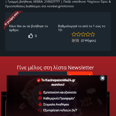
| Γραμμή βοήθειας ΚΕΘΕΑ: 2109237777 | Παίξε υπεύθυνα *Ισχύουν Όροι &
Προϋποθέσεις διαθέσιμοι στο novibet.gr/info/oroi
Η γνώμη σου
Κάνε like αν σε βοήθησε το
Βαθμολογησέ το από το 1 εώς το
άρθρο:
10:
0
0
/10
(
0 Ψήφοι
)
Γίνε μέλος στη λίστα Newsletter
21+ | ΑΡΜΟΔΙΟΣ ΡΥΘΜΙΣΤΗΣ ΕΕΕΠ |
ΚΙΝΔΥΝΟΣ ΕΘΙΣΜΟΥ & ΑΠΩΛΕΙΑΣ