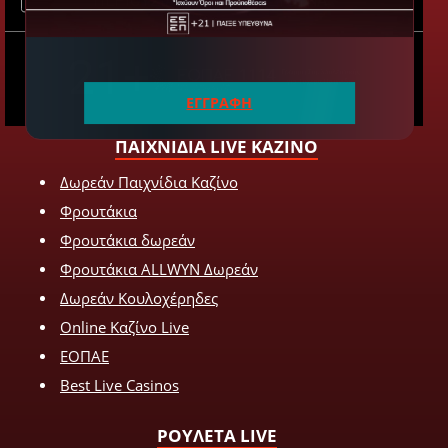
ΠΕΡΙΟΥΣΙΑΣ |
ΠΑΙΞΕ ΥΠΕΥΘΥΝΑ
21+
ΕΓΓΡΑΦΗ
ΠΑΙΧΝΙΔΙΑ LIVE ΚΑΖΙΝΟ
Δωρεάν Παιχνίδια Καζίνο
Φρουτάκια
Φρουτάκια δωρεάν
Φρουτάκια ALLWYN Δωρεάν
Δωρεάν Κουλοχέρηδες
Online Καζίνο Live
ΕΟΠΑΕ
Best Live Casinos
ΡΟΥΛΕΤΑ LIVE