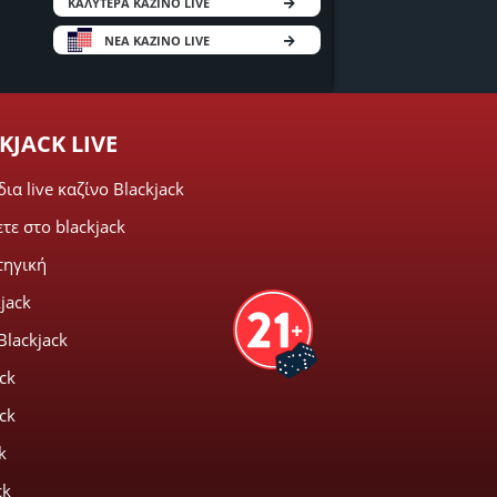
KΑΛΥΤΕΡΑ ΚΑΖΙΝΟ LIVE
ΝΕΑ ΚΑΖΙΝΟ LIVE
KJACK LIVE
ια live καζίνο Blackjack
τε στο blackjack
τηγική
jack
Blackjack
ck
ack
k
ck