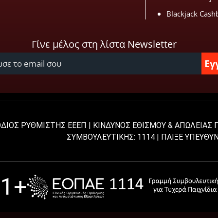
Blackjack Cash
Γίνε μέλος στη λίστα Newsletter
ΟΔΙΟΣ ΡΥΘΜΙΣΤΗΣ ΕΕΕΠ | ΚΙΝΔΥΝΟΣ ΕΘΙΣΜΟΥ & ΑΠΩΛΕΙΑΣ 
ΣΥΜΒΟΥΛΕΥΤΙΚΗΣ: 1114 |
ΠΑΙΞΕ ΥΠΕΥΘΥ
21+