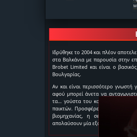
Mo
Ιδρύθηκε το 2004 και πλέον αποτελε
στα Βαλκάνια με παρουσία στην επ
Brobet Limited και είναι ο βασι
Βουλγαρίας.
Αν και είναι περισσότερο γνωστή γι
αφού μπορεί άνετα να ανταγωνιστε
τα… γούστα του κοινού των Βαλκα
παικτών. Προσφέρει ένα πλήρες on
βιομηχανίας, η σελίδα είναι κ
απολαύσουν μία εξαιρετική gaming 