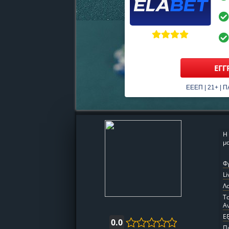
ΕΓ
ΕΕΕΠ | 21+ |
Η
μα
Φ
Li
Λο
Τ
Α
Ε
0.0
Π