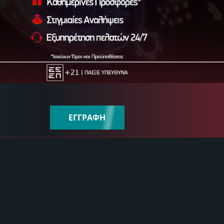
ΕΓΓΡΑΦΗ