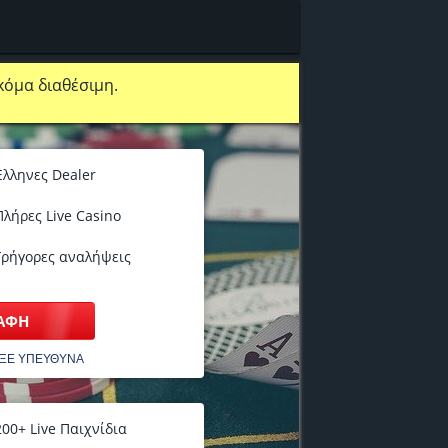
ακόμα διαθέσιμη.
Έλληνες Dealer
Πλήρες Live Casino
Γρήγορες αναλήψεις
ΑΦΗ
ΑΙΞΕ ΥΠΕΥΘΥΝΑ
200+ Live Παιχνίδια