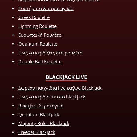
Συστήματα & στρατηγικές
Greek Roulette
Lightning Roulette
Ευρωπαϊκή Ρουλέτα
Quantum Roulette
Πως να κερδίζεις στη ρουλέτα
Double Ball Roulette
BLACKJACK LIVE
Δωρεάν παιχνίδια live καζίνο Blackjack
Πως να κερδίσετε στο blackjack
Blackjack Στρατηγική
Quantum Blackjack
Majority Rules Blackjack
Freebet Blackjack