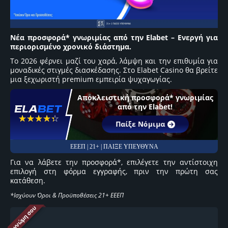
Νέα προσφορά* γνωριμίας από την Elabet – Ενεργή για
περιορισμένο χρονικό διάστημα.
Το 2026 φέρνει μαζί του χαρά, λάμψη και την επιθυμία για
μοναδικές στιγμές διασκέδασης. Στο Elabet Casino θα βρείτε
μια ξεχωριστή premium εμπειρία ψυχαγωγίας.
Αποκλειστική προσφορά* γνωριμίας
από την Elabet!
☆☆☆☆☆
★★★★★
Παίξε Νόμιμα
ΕΕΕΠ | 21+ | ΠΑΙΞΕ ΥΠΕΥΘΥΝΑ
Για να λάβετε την προσφορά*, επιλέγετε την αντίστοιχη
επιλογή στη φόρμα εγγραφής, πριν την πρώτη σας
κατάθεση.
*Ισχύουν Όροι & Προϋποθέσεις 21+ ΕΕΕΠ
Η γνώμη σου