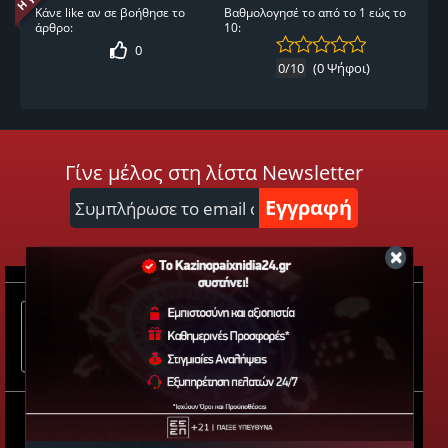
Κάνε like αν σε βοήθησε το
Βαθμολογησέ το από το 1 εώς το
άρθρο:
10:
0
0
/10
(
0 Ψήφοι
)
Γίνε μέλος στη λίστα Newsletter
21+ | ΑΡΜΟΔΙΟΣ ΡΥΘΜΙΣΤΗΣ ΕΕΕΠ |
ΚΙΝΔΥΝΟΣ ΕΘΙΣΜΟΥ & ΑΠΩΛΕΙΑΣ
ΠΕΡΙΟΥΣΙΑΣ |
ΠΑΙΞΕ ΥΠΕΥΘΥΝΑ
21+