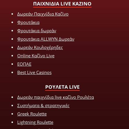
ΠΑΙΧΝΙΔΙΑ LIVE ΚΑΖΙΝΟ
Δωρεάν Παιχνίδια Καζίνο
Φρουτάκια
Φρουτάκια δωρεάν
Φρουτάκια ALLWYN Δωρεάν
Δωρεάν Κουλοχέρηδες
Online Καζίνο Live
ΕΟΠΑΕ
Best Live Casinos
ΡΟΥΛΕΤΑ LIVE
Δωρεάν παιχνίδια live καζίνο Ρουλέτα
Συστήματα & στρατηγικές
Greek Roulette
Lightning Roulette