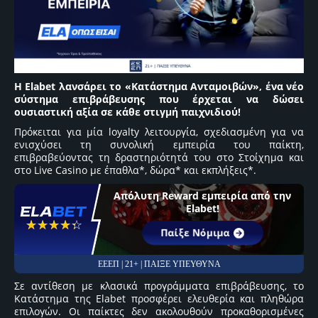
Η Εlabet λανσάρει το «Κατάστημα Ανταμοιβών», ένα νέο
σύστημα επιβράβευσης που έρχεται να δώσει
ουσιαστική αξία σε κάθε στιγμή παιχνιδιού!
Πρόκειται για μία loyalty λειτουργία, σχεδιασμένη για να
ενισχύσει τη συνολική εμπειρία του παίκτη,
επιβραβεύοντας τη δραστηριότητά του στο Στοίχημα και
στο Live Casino με έπαθλα*, δώρα* και εκπλήξεις*.
Απόλυτη Reward εμπειρία από την
Elabet!
☆☆☆☆☆
★★★★★
Παίξε Νόμιμα
ΕΕΕΠ | 21+ | ΠΑΙΞΕ ΥΠΕΥΘΥΝΑ
Σε αντίθεση με κλασικά προγράμματα επιβράβευσης, το
Κατάστημα της Elabet προσφέρει ελευθερία και πληθώρα
επιλογών. Οι παίκτες δεν ακολουθούν προκαθορισμένες