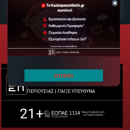
0
0
/10
(
0 Ψήφοι
)
Γίνε μέλος στη λίστα Newsletter
ΕΓΓΡΑΦΗ
21+ | ΑΡΜΟΔΙΟΣ ΡΥΘΜΙΣΤΗΣ ΕΕΕΠ |
ΚΙΝΔΥΝΟΣ ΕΘΙΣΜΟΥ & ΑΠΩΛΕΙΑΣ
ΠΕΡΙΟΥΣΙΑΣ |
ΠΑΙΞΕ ΥΠΕΥΘΥΝΑ
21+