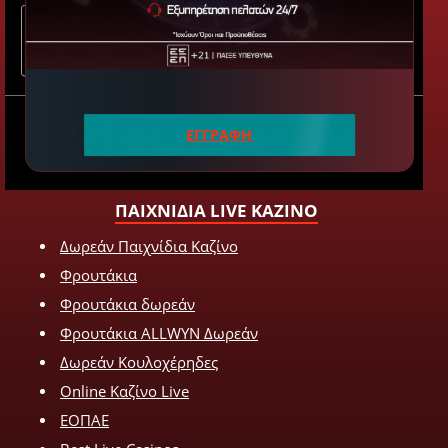
21+ | ΑΡΜΟΔΙΟΣ ΡΥΘΜΙΣΤΗΣ ΕΕΕΠ |
ΚΙΝΔΥΝΟΣ ΕΘΙΣΜΟΥ & ΑΠΩΛΕΙΑΣ
ΠΕΡΙΟΥΣΙΑΣ |
ΠΑΙΞΕ ΥΠΕΥΘΥΝΑ
21+
ΕΓΓΡΑΦΗ
ΠΑΙΧΝΙΔΙΑ LIVE ΚΑΖΙΝΟ
Δωρεάν Παιχνίδια Καζίνο
Φρουτάκια
Φρουτάκια δωρεάν
Φρουτάκια ALLWYN Δωρεάν
Δωρεάν Κουλοχέρηδες
Online Καζίνο Live
ΕΟΠΑΕ