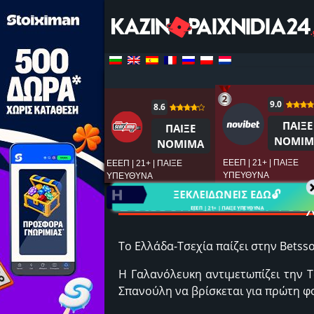
9.0
8.6
ΠΑΙΞΕ
ΠΑΙΞΕ
ΝΟΜΙΜ
ΝΟΜΙΜΑ
ΕΕΕΠ | 21+ | ΠΑΙΞΕ
ΕΕΕΠ | 21+ | ΠΑΙΞΕ
ΥΠΕΥΘΥΝΑ
ΥΠΕΥΘΥΝΑ
ΞΕΚΛΕΙΔΩΝΕΙΣ ΕΔΩ🔓
Betsson: Ελλάδα-Τσε
ΕΕΕΠ | 21+ | ΠΑΙΞΕ ΥΠΕΥΘΥΝΑ
Το Ελλάδα-Τσεχία παίζει στην Betss
Η Γαλανόλευκη αντιμετωπίζει την Τ
Σπανούλη να βρίσκεται για πρώτη φ