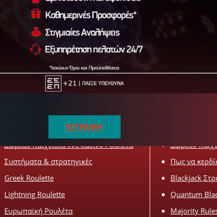
ρθρο:
Βαθμολογησέ το από το 1 εώς το 10:
0
/10
(
0 Ψήφοι
)
ΡΟΥΛΕΤΑ LIVE
BLA
ΕΓΓΡΑΦΗ
Δωρεάν παιχνίδια live καζίνο Ρουλέτα
Δωρεάν παιχνί
Συστήματα & στρατηγικές
Πως να κερδίσ
Greek Roulette
Blackjack Στ
Lightning Roulette
Quantum Blac
Ευρωπαϊκή Ρουλέτα
Majority Rule