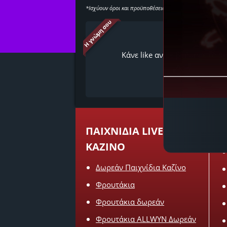
*Ισχύουν όροι και προϋποθέσεις
Η γνώμη σου
Κάνε like αν σε βοήθησε το ά
0
ΠΑΙΧΝΙΔΙΑ LIVE
ΚΑΖΙΝΟ
Δωρεάν Παιχνίδια Καζίνο
Φρουτάκια
Φρουτάκια δωρεάν
Φρουτάκια ALLWYN Δωρεάν