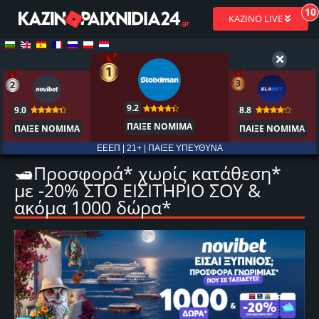
10
KAZINO LIVE
9.2
9.0
8.8
ΠΑΙΞΕ ΝΟΜΙΜΑ
ΠΑΙΞΕ ΝΟΜΙΜΑ
ΠΑΙΞΕ ΝΟΜΙΜΑ
ΕΕΕΠ | 21+ | ΠΑΙΞΕ ΥΠΕΥΘΥΝΑ
Το απόλυτο καλωσόρισμα⤵️
🛥️Προσφορά* χωρίς κατάθεση*
ΕΕΕΠ | 21+ | ΠΑΙΞΕ ΥΠΕΥΘΥΝΑ
με -20% ΣΤΟ ΕΙΣΙΤΗΡΙΟ ΣΟΥ &
ακόμα 1000 δώρα*