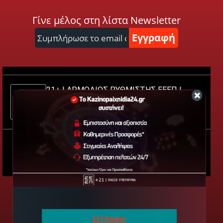
Γίνε μέλος στη λίστα Newsletter
21+ | ΑΡΜΟΔΙΟΣ ΡΥΘΜΙΣΤΗΣ ΕΕΕΠ |
ΚΙΝΔΥΝΟΣ ΕΘΙΣΜΟΥ & ΑΠΩΛΕΙΑΣ
ΠΕΡΙΟΥΣΙΑΣ |
ΠΑΙΞΕ ΥΠΕΥΘΥΝΑ
21+
ΠΑΙΧΝΙΔΙΑ LIVE ΚΑΖΙΝΟ
Δωρεάν Παιχνίδια Καζίνο
Φρουτάκια
ΕΓΓΡΑΦΗ