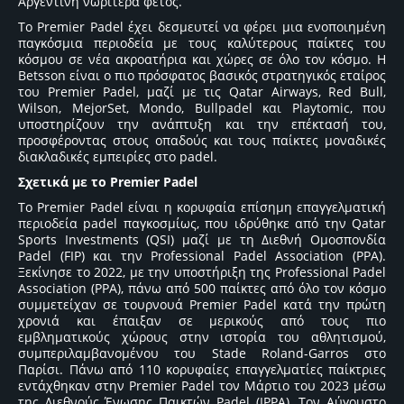
Αργεντινή νωρίτερα φέτος.
Το Premier Padel έχει δεσμευτεί να φέρει μια ενοποιημένη
παγκόσμια περιοδεία με τους καλύτερους παίκτες του
κόσμου σε νέα ακροατήρια και χώρες σε όλο τον κόσμο. Η
Betsson είναι ο πιο πρόσφατος βασικός στρατηγικός εταίρος
του Premier Padel, μαζί με τις Qatar Airways, Red Bull,
Wilson, MejorSet, Mondo, Bullpadel και Playtomic, που
υποστηρίζουν την ανάπτυξη και την επέκτασή του,
προσφέροντας στους οπαδούς και τους παίκτες μοναδικές
διακλαδικές εμπειρίες στο padel.
Σχετικά με το Premier Padel
Το Premier Padel είναι η κορυφαία επίσημη επαγγελματική
περιοδεία padel παγκοσμίως, που ιδρύθηκε από την Qatar
Sports Investments (QSI) μαζί με τη Διεθνή Ομοσπονδία
Padel (FIP) και την Professional Padel Association (PPA).
Ξεκίνησε το 2022, με την υποστήριξη της Professional Padel
Association (PPA), πάνω από 500 παίκτες από όλο τον κόσμο
συμμετείχαν σε τουρνουά Premier Padel κατά την πρώτη
χρονιά και έπαιξαν σε μερικούς από τους πιο
εμβληματικούς χώρους στην ιστορία του αθλητισμού,
συμπεριλαμβανομένου του Stade Roland-Garros στο
Παρίσι. Πάνω από 110 κορυφαίες επαγγελματίες παίκτριες
εντάχθηκαν στην Premier Padel τον Μάρτιο του 2023 μέσω
της Διεθνούς Ένωσης Παικτών Padel (IPPA). Τον Αύγουστο