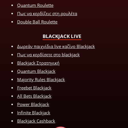
Quantum Roulette
Πως να κερδίζεις στη ρουλέτα
Double Ball Roulette
BLACKJACK LIVE
Δωρεάν παιχνίδια live καζίνο Blackjack
Πως να κερδίσετε στο blackjack
Blackjack Στρατηγική
Quantum Blackjack
Majority Rules Blackjack
Freebet Blackjack
All Bets Blackjack
Power Blackjack
Infinite Blackjack
Blackjack Cashback