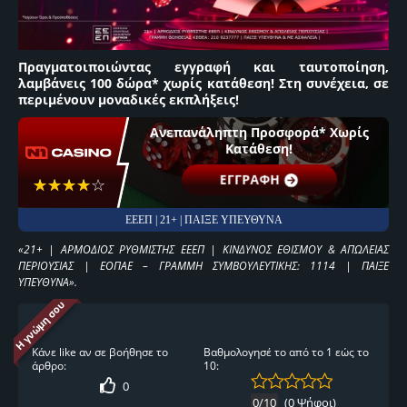
Πραγματοιποιώντας εγγραφή και ταυτοποίηση,
λαμβάνεις 100 δώρα* χωρίς κατάθεση! Στη συνέχεια, σε
περιμένουν μοναδικές εκπλήξεις!
Ανεπανάληπτη Προσφορά* Χωρίς
Κατάθεση!
ΕΓΓΡΑΦΗ
☆☆☆☆☆
★★★★★
ΕΕΕΠ | 21+ | ΠΑΙΞΕ ΥΠΕΥΘΥΝΑ
«21+ | ΑΡΜΟΔΙΟΣ ΡΥΘΜΙΣΤΗΣ ΕΕΕΠ | ΚΙΝΔΥΝΟΣ ΕΘΙΣΜΟΥ & ΑΠΩΛΕΙΑΣ
ΠΕΡΙΟΥΣΙΑΣ | ΕΟΠΑΕ – ΓΡΑΜΜΗ ΣΥΜΒΟΥΛΕΥΤΙΚΗΣ: 1114 | ΠΑΙΞΕ
ΥΠΕΥΘΥΝΑ».
Η γνώμη σου
Κάνε like αν σε βοήθησε το
Βαθμολογησέ το από το 1 εώς το
άρθρο:
10:
0
0
/10
(
0 Ψήφοι
)