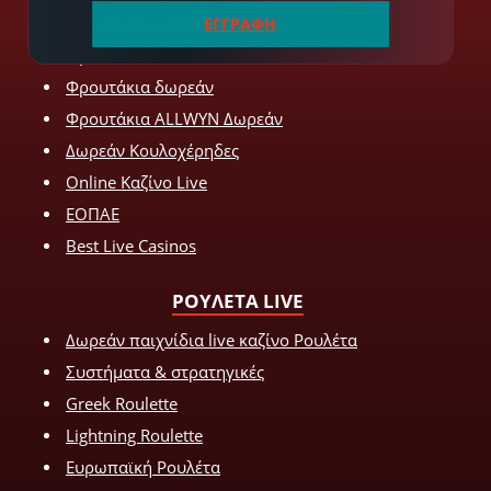
Δωρεάν Παιχνίδια Καζίνο
ΕΓΓΡΑΦΗ
Φρουτάκια
Φρουτάκια δωρεάν
Φρουτάκια ALLWYN Δωρεάν
Δωρεάν Κουλοχέρηδες
Online Καζίνο Live
ΕΟΠΑΕ
Best Live Casinos
ΡΟΥΛΕΤΑ LIVE
Δωρεάν παιχνίδια live καζίνο Ρουλέτα
Συστήματα & στρατηγικές
Greek Roulette
Lightning Roulette
Ευρωπαϊκή Ρουλέτα