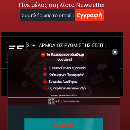
Γίνε μέλος στη λίστα Newsletter
21+ | ΑΡΜΟΔΙΟΣ ΡΥΘΜΙΣΤΗΣ ΕΕΕΠ |
ΚΙΝΔΥΝΟΣ ΕΘΙΣΜΟΥ & ΑΠΩΛΕΙΑΣ
ΠΕΡΙΟΥΣΙΑΣ |
ΠΑΙΞΕ ΥΠΕΥΘΥΝΑ
21+
ΠΑΙΧΝΙΔΙΑ LIVE ΚΑΖΙΝΟ
Δωρεάν Παιχνίδια Καζίνο
Φρουτάκια
ΕΓΓΡΑΦΗ
Φρουτάκια δωρεάν