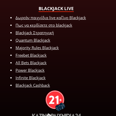
BLACKJACK LIVE
Δωρεάν παιχνίδια live καζίνο Blackjack
Πως να κερδίσετε στο blackjack
Blackjack Στρατηγική
Quantum Blackjack
Majority Rules Blackjack
Freebet Blackjack
All Bets Blackjack
Power Blackjack
Infinite Blackjack
Blackjack Cashback