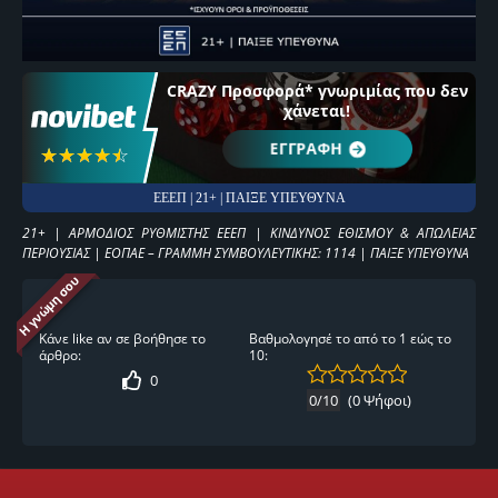
CRAZY Προσφορά* γνωριμίας που δεν
χάνεται!
ΕΓΓΡΑΦΗ
☆☆☆☆☆
★★★★★
ΕΕΕΠ | 21+ | ΠΑΙΞΕ ΥΠΕΥΘΥΝΑ
21+ | ΑΡΜΟΔΙΟΣ ΡΥΘΜΙΣΤΗΣ ΕΕΕΠ | ΚΙΝΔΥΝΟΣ ΕΘΙΣΜΟΥ & ΑΠΩΛΕΙΑΣ
ΠΕΡΙΟΥΣΙΑΣ | ΕΟΠΑΕ – ΓΡΑΜΜΗ ΣΥΜΒΟΥΛΕΥΤΙΚΗΣ: 1114 | ΠΑΙΞΕ ΥΠΕΥΘΥΝΑ
Η γνώμη σου
Κάνε like αν σε βοήθησε το
Βαθμολογησέ το από το 1 εώς το
άρθρο:
10:
0
0
/10
(
0 Ψήφοι
)