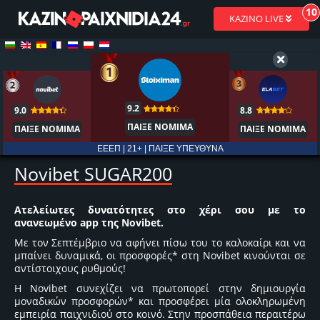
10
KAZINO LIVE
9.2
9.0
8.8
ΠΑΙΞΕ ΝΟΜΙΜΑ
ΠΑΙΞΕ ΝΟΜΙΜΑ
ΠΑΙΞΕ ΝΟΜΙΜΑ
ΕΕΕΠ | 21+ | ΠΑΙΞΕ ΥΠΕΥΘΥΝΑ
[SUMMER710] ΜΕ 700 🍒
Novibet SUGAR200
ΕΕΕΠ | 21+ | ΠΑΙΞΕ ΥΠΕΥΘΥΝΑ
Ατελείωτες δυνατότητες στο χέρι σου με το
ανανεωμένο
app
της
Novibet
.
Με τον Σεπτέμβριο να αφήνει πίσω του το καλοκαίρι και να
μπαίνει δυναμικά, οι προσφορές* στη Novibet κινούνται σε
αντίστοιχους ρυθμούς!
Η Novibet συνεχίζει να πρωτοπορεί στην δημιουργία
μοναδικών προσφορών* και προσφέρει μία ολοκληρωμένη
εμπειρία παιχνιδιού στο κοινό. Στην προσπάθεια περαιτέρω