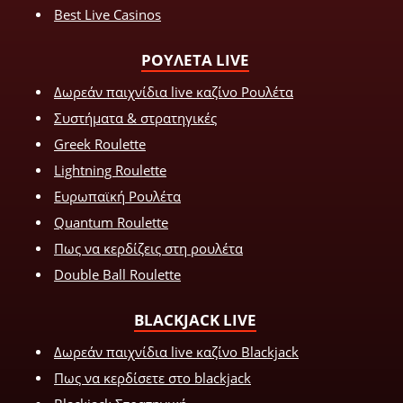
Best Live Casinos
ΡΟΥΛΕΤΑ LIVE
Δωρεάν παιχνίδια live καζίνο Ρουλέτα
Συστήματα & στρατηγικές
Greek Roulette
Lightning Roulette
Ευρωπαϊκή Ρουλέτα
Quantum Roulette
Πως να κερδίζεις στη ρουλέτα
Double Ball Roulette
BLACKJACK LIVE
Δωρεάν παιχνίδια live καζίνο Blackjack
Πως να κερδίσετε στο blackjack