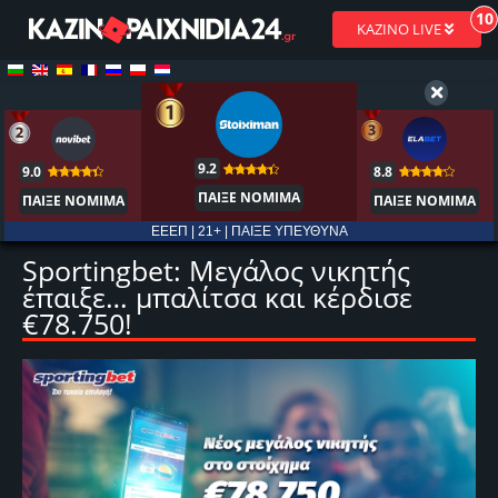
10
KAZINO LIVE
9.2
9.0
8.8
ΠΑΙΞΕ ΝΟΜΙΜΑ
ΠΑΙΞΕ ΝΟΜΙΜΑ
ΠΑΙΞΕ ΝΟΜΙΜΑ
ΕΕΕΠ | 21+ | ΠΑΙΞΕ ΥΠΕΥΘΥΝΑ
[SUMMER710] ΜΕ 700 🍒
Sportingbet: Μεγάλος νικητής
ΕΕΕΠ | 21+ | ΠΑΙΞΕ ΥΠΕΥΘΥΝΑ
έπαιξε… μπαλίτσα και κέρδισε
€78.750!