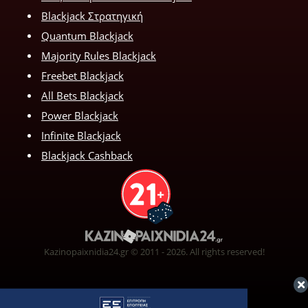
Blackjack Στρατηγική
Quantum Blackjack
Majority Rules Blackjack
Freebet Blackjack
All Bets Blackjack
Power Blackjack
Infinite Blackjack
Blackjack Cashback
Kazinopaixnidia24.gr © 2011 - 2026. All rights reserved!