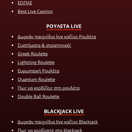
ΕΟΠΑΕ
Best Live Casinos
ΡΟΥΛΕΤΑ LIVE
Δωρεάν παιχνίδια live καζίνο Ρουλέτα
Συστήματα & στρατηγικές
Greek Roulette
Lightning Roulette
Ευρωπαϊκή Ρουλέτα
Quantum Roulette
Πως να κερδίζεις στη ρουλέτα
Double Ball Roulette
BLACKJACK LIVE
Δωρεάν παιχνίδια live καζίνο Blackjack
Πως να κερδίσετε στο blackjack