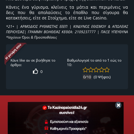
Κάνεις ένα γύρισμα, κλείνεις τα μάτια και περιμένεις να
δεις που θα απολαύσεις το έπαθλο που σίγουρα θα
κατακτήσεις, είτε σε Στοίχημα, είτε σε Live Casino.
*​21+ | ΑΡΜΟΔΙΟΣ ΡΥΘΜΙΣΤΗΣ ΕΕΕΠ | ΚΙΝΔΥΝΟΣ ΕΘΙΣΜΟΥ & ΑΠΩΛΕΙΑΣ
ΠΕΡΙΟΥΣΙΑΣ| ΓΡΑΜΜΗ ΒΟΗΘΕΙΑΣ ΚΕΘΕΑ: 2109237777 | ΠΑΙΞΕ ΥΠΕΥΘΥΝΑ
*Ισχύουν Όροι & Προϋποθέσεις
Η γνώμη σου
Κάνε like αν σε βοήθησε το
Βαθμολογησέ το από το 1 εώς το
άρθρο:
10:
0
0
/10
(
0 Ψήφοι
)
Γίνε μέλος στη λίστα Newsletter