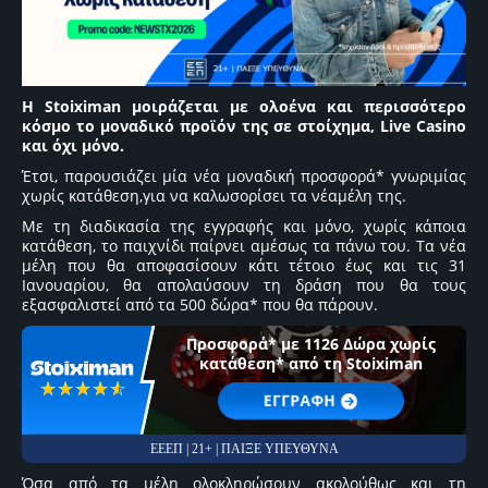
Η Stoiximan μοιράζεται με ολοένα και περισσότερο
κόσμο το μοναδικό προϊόν της σε στοίχημα, Live Casino
και όχι μόνο.
Έτσι, παρουσιάζει μία νέα μοναδική προσφορά* γνωριμίας
χωρίς κατάθεση,για να καλωσορίσει τα νέαμέλη της.
Με τη διαδικασία της εγγραφής και μόνο, χωρίς κάποια
κατάθεση, το παιχνίδι παίρνει αμέσως τα πάνω του. Τα νέα
μέλη που θα αποφασίσουν κάτι τέτοιο έως και τις 31
Ιανουαρίου, θα απολαύσουν τη δράση που θα τους
εξασφαλιστεί από τα 500 δώρα* που θα πάρουν.
Προσφορά* με 1126 Δώρα χωρίς
κατάθεση* από τη Stoiximan
☆☆☆☆☆
★★★★★
ΕΓΓΡΑΦΗ
ΕΕΕΠ | 21+ | ΠΑΙΞΕ ΥΠΕΥΘΥΝΑ
Όσα από τα μέλη ολοκληρώσουν ακολούθως και τη