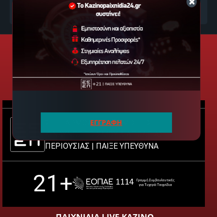
0
/10
(
0 Ψήφοι
)
Γίνε μέλος στη λίστα Newsletter
ΕΓΓΡΑΦΗ
21+ | ΑΡΜΟΔΙΟΣ ΡΥΘΜΙΣΤΗΣ ΕΕΕΠ |
ΚΙΝΔΥΝΟΣ ΕΘΙΣΜΟΥ & ΑΠΩΛΕΙΑΣ
ΠΕΡΙΟΥΣΙΑΣ |
ΠΑΙΞΕ ΥΠΕΥΘΥΝΑ
21+
ΠΑΙΧΝΙΔΙΑ LIVE ΚΑΖΙΝΟ