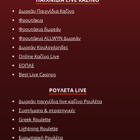
Δωρεάν Παιχνίδια Καζίνο
Φρουτάκια
Φρουτάκια δωρεάν
Φρουτάκια ALLWYN Δωρεάν
Δωρεάν Κουλοχέρηδες
Online Καζίνο Live
ΕΟΠΑΕ
Best Live Casinos
ΡΟΥΛΕΤΑ LIVE
Δωρεάν παιχνίδια live καζίνο Ρουλέτα
Συστήματα & στρατηγικές
Greek Roulette
Lightning Roulette
Ευρωπαϊκή Ρουλέτα