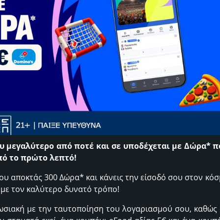
ου μεγαλύτερο από ποτέ και σε υποδέχεται με Δώρα* π
πό το πρώτο λεπτό!
υ αποκτάς 300 Δώρα* και κάνεις την είσοδό σου στον κό
o με τον καλύτερο δυνατό τρόπο!
πωσιακή με την ταυτοποίηση του λογαριασμού σου, καθώς