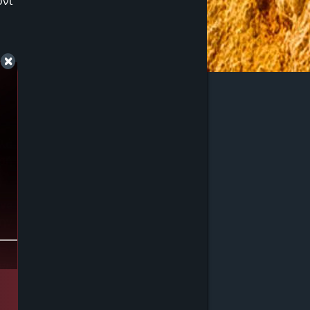
όνι
λα
ασή
ive
την
ΜΜΗ