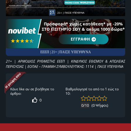
Προσφορά* χωρίς κατάθεση* με -20%
ΣΤΟ ΕΙΣΙΤΗΡΙΟ ΣΟΥ & ακόμα 1000 δώρα*
ΕΓΓΡΑΦΗ
☆☆☆☆☆
★★★★★
ΕΕΕΠ | 21+ | ΠΑΙΞΕ ΥΠΕΥΘΥΝΑ
21+ | ΑΡΜΟΔΙΟΣ ΡΥΘΜΙΣΤΗΣ ΕΕΕΠ | ΚΙΝΔΥΝΟΣ ΕΘΙΣΜΟΥ & ΑΠΩΛΕΙΑΣ
ΠΕΡΙΟΥΣΙΑΣ | ΕΟΠΑΕ – ΓΡΑΜΜΗ ΣΥΜΒΟΥΛΕΥΤΙΚΗΣ: 1114 | ΠΑΙΞΕ ΥΠΕΥΘΥΝΑ
Η γνώμη σου
Κάνε like αν σε βοήθησε το
Βαθμολογησέ το από το 1 εώς το
άρθρο:
10:
0
0
/10
(
0 Ψήφοι
)