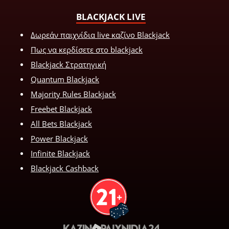
BLACKJACK LIVE
Δωρεάν παιχνίδια live καζίνο Blackjack
Πως να κερδίσετε στο blackjack
Blackjack Στρατηγική
Quantum Blackjack
Majority Rules Blackjack
Freebet Blackjack
All Bets Blackjack
Power Blackjack
Infinite Blackjack
Blackjack Cashback